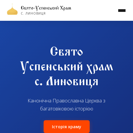
Свято-Успенський Храм
С. ЛИНОВИЦЯ
Свято
Успенський храм
с. Линовиця
Канонічна Православна Церква з
багатовіковою історією
Історія храму