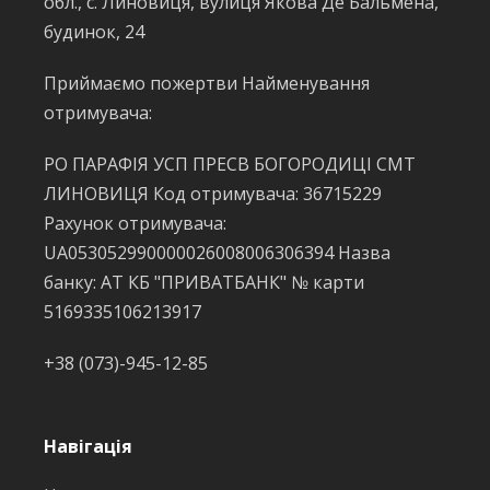
обл., с. Линовиця, вулиця Якова Де Бальмена,
будинок, 24
Приймаємо пожертви Найменування
отримувача:
РО ПАРАФІЯ УСП ПРЕСВ БОГОРОДИЦІ СМТ
ЛИНОВИЦЯ Код отримувача: 36715229
Рахунок отримувача:
UA053052990000026008006306394 Назва
банку: АТ КБ "ПРИВАТБАНК" № карти
5169335106213917
+38 (073)-945-12-85
Навігація