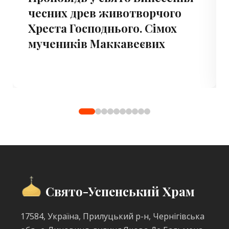
чесних древ животворчого
Хреста Господнього. Сімох
мучеників Маккавеєвих
Свято-Успенський Храм
17584, Україна, Прилуцький р-н, Чернігівська