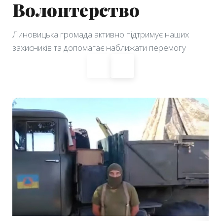
Волонтерство
Линовицька громада активно підтримує наших
захисників та допомагає наближати перемогу
◀
▶