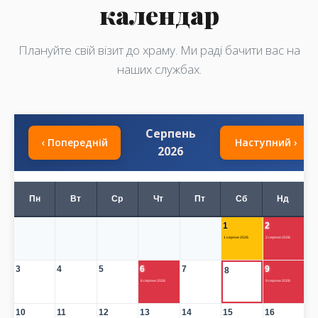
календар
Плануйте свій візит до храму. Ми раді бачити вас на
наших службах.
Серпень
‹ Попередній
Наступний ›
2026
Пн
Вт
Ср
Чт
Пт
Сб
Нд
1
2
1 серпня 2026
2 серпня 2026
3
4
5
6
7
9
8
6 серпня 2026
9 серпня 2026
10
11
12
13
14
15
16