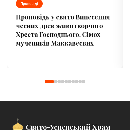
Проповіді
Проповідь у свято Винесення
чесних древ животворчого
Хреста Господнього. Сімох
мучеників Маккавеєвих
Свято-Успенський Храм