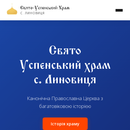
Свято-Успенський Храм
С. ЛИНОВИЦЯ
Свято
Успенський храм
с. Линовиця
Канонічна Православна Церква з
багатовіковою історією
Історія храму