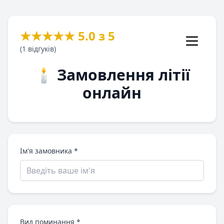
★★★★★
5.0
з 5
(
1
відгуків)
🕯️ Замовлення літії
онлайн
Ім'я замовника *
Вид поминання *