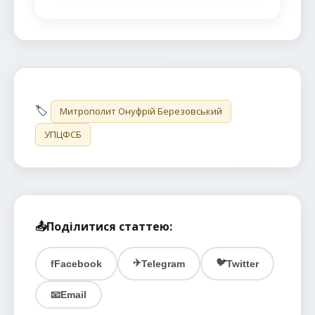
🏷️
Митрополит Онуфрій Березовський
УПЦФСБ
📤
Поділитися статтею:
✈️
🐦
f
Facebook
Telegram
Twitter
📧
Email