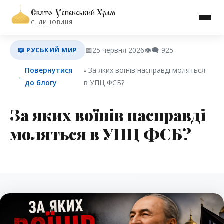
Свято-Успенський Храм
С. ЛИНОВИЦЯ
📖 РУСЬКИЙ МИР
📅
25 червня 2026
👁️‍🗨️
925
Повернутися
▫︎ За яких воїнів насправді моляться
←
до блогу
в УПЦ ФСБ?
За яких воїнів насправді
моляться в УПЦ ФСБ?