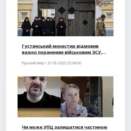
Густинський монастир відмовив
важко пораненим військовим ЗСУ,
зате приютив поранених окупантів
Руський мир • 31-05-2025 22:04:00
Чи може УПЦ залишатися частиною