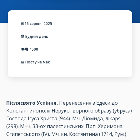
📅16 серпня 2025
⏰ Будній день
👁️‍🗨️
4500
🙏 Посту не має
Післясвято Успіння.
Перенесення з Едеси до
Константинополя Нерукотворного образу (убруса)
Господа Ісуса Христа (944). Мч. Діомида, лікаря
(298). Мчч. 33-ох палестинських. Прп. Херимона
Єгипетського (ІV). Мч. кн. Костянтина (1714, Рум.)