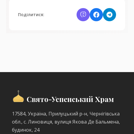
Поділитися:
Свято-Успенський Храм
17584, Україна, Прилуцький р-н, Чернігівська
обл., с. Линовиця, вулиця Якова Де Бальмена,
будинок, 24