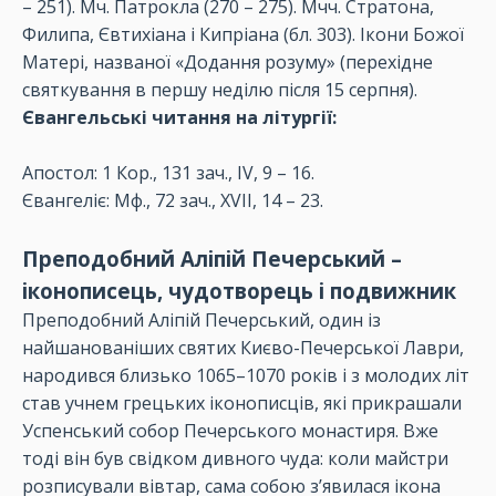
– 251). Мч. Патрокла (270 – 275). Мчч. Стратона,
Филипа, Євтихіана і Кипріана (бл. 303). Ікони Божої
Матері, названої «Додання розуму» (перехідне
святкування в першу неділю після 15 серпня).
Євангельські читання на літургії:
Апостол: 1 Кор., 131 зач., IV, 9 – 16.
Євангеліє: Мф., 72 зач., XVII, 14 – 23.
Преподобний Аліпій Печерський –
іконописець, чудотворець і подвижник
Преподобний Аліпій Печерський, один із
найшанованіших святих Києво-Печерської Лаври,
народився близько 1065–1070 років і з молодих літ
став учнем грецьких іконописців, які прикрашали
Успенський собор Печерського монастиря. Вже
тоді він був свідком дивного чуда: коли майстри
розписували вівтар, сама собою з’явилася ікона