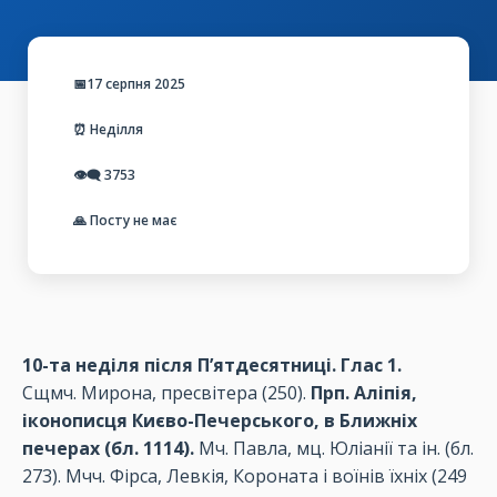
📅17 серпня 2025
⏰ Неділля
👁️‍🗨️
3753
🙏 Посту не має
10-та неділя після П’ятдесятниці. Глас 1.
Сщмч. Мирона, пресвітера (250).
Прп. Аліпія,
іконописця Києво-Печерського, в Ближніх
печерах (бл. 1114).
Мч. Павла, мц. Юліанії та ін. (бл.
273). Мчч. Фірса, Левкія, Короната і воїнів їхніх (249