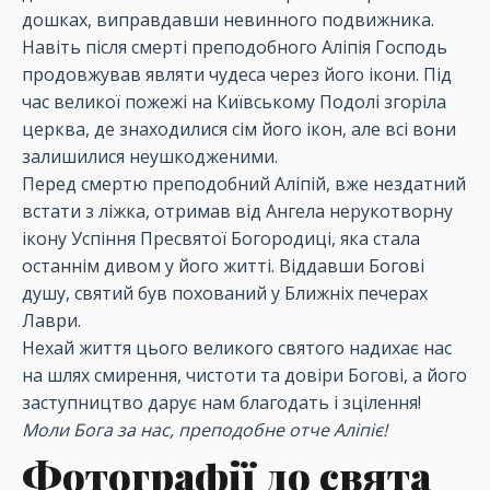
дошках, виправдавши невинного подвижника.
Навіть після смерті преподобного Аліпія Господь
продовжував являти чудеса через його ікони. Під
час великої пожежі на Київському Подолі згоріла
церква, де знаходилися сім його ікон, але всі вони
залишилися неушкодженими.
Перед смертю преподобний Аліпій, вже нездатний
встати з ліжка, отримав від Ангела нерукотворну
ікону Успіння Пресвятої Богородиці, яка стала
останнім дивом у його житті. Віддавши Богові
душу, святий був похований у Ближніх печерах
Лаври.
Нехай життя цього великого святого надихає нас
на шлях смирення, чистоти та довіри Богові, а його
заступництво дарує нам благодать і зцілення!
Моли Бога за нас, преподобне отче Аліпіє!
Фотографії до свята