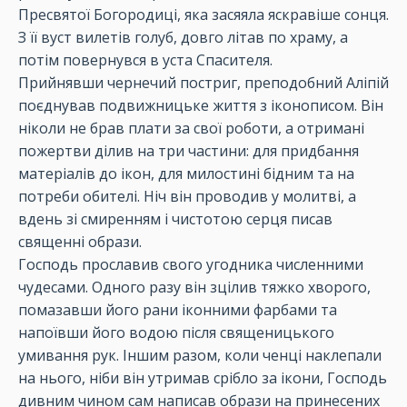
Пресвятої Богородиці, яка засяяла яскравіше сонця.
З її вуст вилетів голуб, довго літав по храму, а
потім повернувся в уста Спасителя.
Прийнявши чернечий постриг, преподобний Аліпій
поєднував подвижницьке життя з іконописом. Він
ніколи не брав плати за свої роботи, а отримані
пожертви ділив на три частини: для придбання
матеріалів до ікон, для милостині бідним та на
потреби обителі. Ніч він проводив у молитві, а
вдень зі смиренням і чистотою серця писав
священні образи.
Господь прославив свого угодника численними
чудесами. Одного разу він зцілив тяжко хворого,
помазавши його рани іконними фарбами та
напоївши його водою після священицького
умивання рук. Іншим разом, коли ченці наклепали
на нього, ніби він утримав срібло за ікони, Господь
дивним чином сам написав образи на принесених