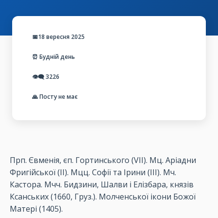
📅18 вересня 2025
⏰ Будній день
👁️‍🗨️
3226
🙏 Посту не має
Прп. Євменія, єп. Гортинського (VІІ). Мц. Аріадни
Фригійської (ІІ). Мцц. Софії та Ірини (ІІІ). Мч.
Кастора. Мчч. Бидзини, Шалви і Елізбара, князів
Ксанських (1660, Груз.). Молченської ікони Божої
Матері (1405).