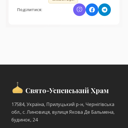
Поділитися:
Свято-Успенський Храм
17584, Україна, Прилуцький р-н, Чернігівська
обл., с. Линовиця, вулиця Якова Де Бальмена,
будинок, 24