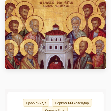
Собор славних і всехвальних 12
апостолів
день пам’яті Собор славних і всехвальних 12
апостолів
Собор славних і всехвальних 12
апостолів
день пам’яті Собор славних і всехвальних 12
апостолів
🏷️
Проскомидія
Церковний календар
Символ Віри