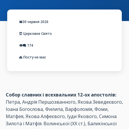
📅30 червня 2026
⏰ Церковне Свято
👁️‍🗨️
174
🙏 Посту не має
Собор славних і всехвальних 12-ох апостолів:
Петра, Андрія Першозванного, Якова Зеведеєвого,
Іоана Богослова, Филипа, Варфоломія, Фоми,
Матфея, Якова Алфеєвого, Іуди Якового, Симона
Зилота і Матфія. Волинської (ХХ ст.), Баликінської