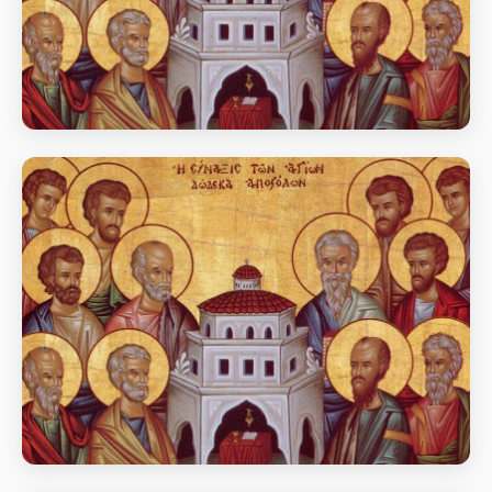
Собор славних і всехвальних 12
апостолів
день пам’яті Собор славних і всехвальних 12
апостолів