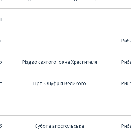
н
т
Риба
р
Різдво святого Іоана Хрестителя
Риба
т
Прп. Онуфрія Великого
Риба
т
б
Субота апостольська
Риба