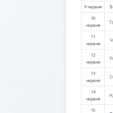
9 червня
В
10
С
червня
11
Ч
червня
12
П
червня
13
С
червня
14
Н
червня
15