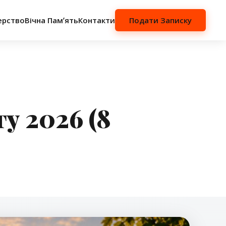
ерство
Вічна Памʼять
Контакти
Подати Записку
у 2026 (8