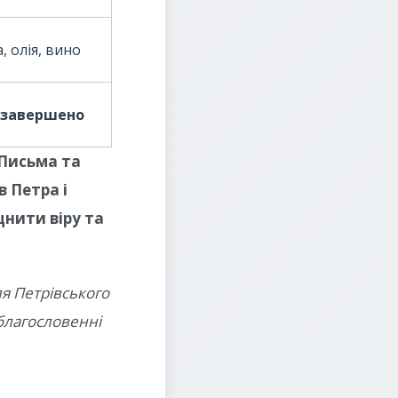
, олія, вино
 завершено
 Письма та
 Петра і
нити віру та
я Петрівського
 благословенні