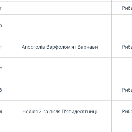
т
Риба
р
т
Апостолів Варфоломія і Варнави
Риба
т
б
Риба
д
Неділя 2-га після П'ятидесятниці
Риба