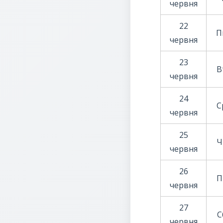
червня
22
П
червня
23
В
червня
24
С
червня
25
Ч
червня
26
П
червня
27
С
червня