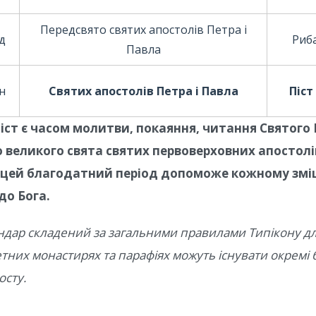
Передсвято святих апостолів Петра і
д
Риба
Павла
н
Святих апостолів Петра і Павла
Піст
іст є часом молитви, покаяння, читання Святого
 великого свята святих первоверховних апостолів
 цей благодатний період допоможе кожному зміц
до Бога.
ндар складений за загальними правилами Типікону дл
етних монастирях та парафіях можуть існувати окремі
осту.