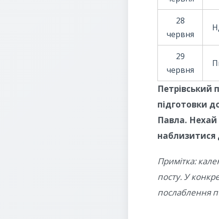
28
Н
червня
29
П
червня
Петрівський п
підготовки до
Павла. Нехай
наблизитися 
Примітка: кале
посту. У конкр
послаблення п