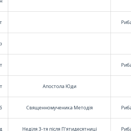
н
т
Риба
р
т
Риба
т
Апостола Юди
б
Священномученика Методія
Риба
д
Неділя 3-тя після П'ятидесятниці
Риба