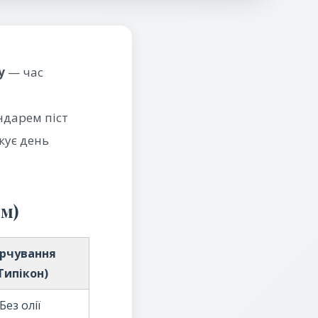
у
— час
ндарем піст
кує день
ом)
рчування
Типікон)
Без олії