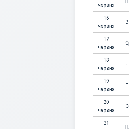
П
червня
16
В
червня
17
С
червня
18
Ч
червня
19
П
червня
20
С
червня
21
Н