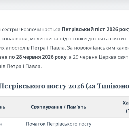
і сестри! Розпочинається
Петрівський піст 2026 рок
сконалення, молитви та підготовки до свята святих
х апостолів Петра і Павла. За новоюліанським кале
вня по 28 червня 2026 року
, а 29 червня Церква свят
ів Петра і Павла.
Петрівського посту 2026 (за Типікон
Ха
нь
Святкування / Пам'ять
(
н
Початок Петрівського посту