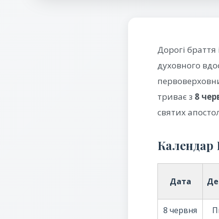
Дорогі браття 
духовного вдо
первоверховни
триває з
8 чер
святих апостол
Календар 
Дата
Де
8 червня
П