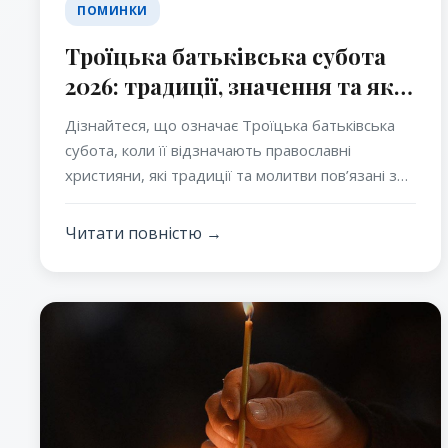
ПОМИНКИ
Троїцька батьківська субота
2026: традиції, значення та як
правильно поминати померлих
Дізнайтеся, що означає Троїцька батьківська
перед Трійцею
субота, коли її відзначають православні
християни, які традиції та молитви пов’язані з
цим днем і як правильно поминати померлих
перед святом Трійці.
Читати повністю →