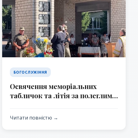
БОГОСЛУЖІННЯ
Освячення меморіальних
табличок та літія за полеглими
випускниками Линовицького
ліцею
Читати повністю →