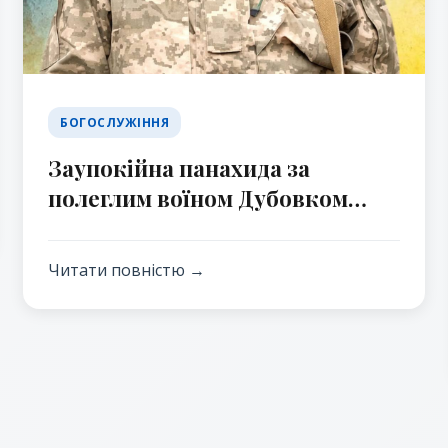
БОГОСЛУЖІННЯ
Заупокійна панахида за
полеглим воїном Дубовком
Михайлом Миколайовичем
Читати повністю →