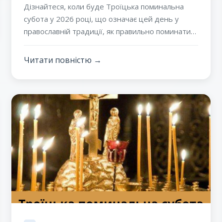
Дізнайтеся, коли буде Троїцька поминальна
субота у 2026 році, що означає цей день у
православній традиції, як правильно поминати
померлих та які молитви читають перед святом
Святої Трійці.
Читати повністю →