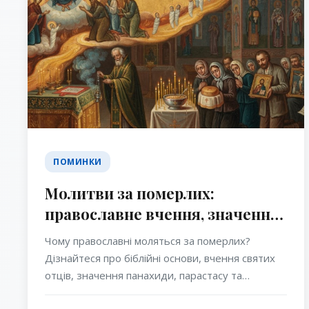
ПОМИНКИ
Молитви за померлих:
православне вчення, значення,
вчення святих отців та сила
Чому православні моляться за померлих?
церковної молитви
Дізнайтеся про біблійні основи, вчення святих
отців, значення панахиди, парастасу та
домашньої молитви за спочилих у Православній