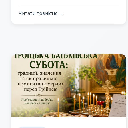
В'юновим
Читати повністю →