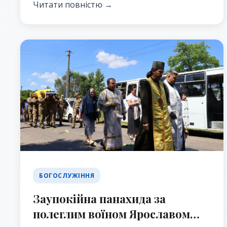
Церкві.
Читати повністю →
БОГОСЛУЖІННЯ
Заупокійна панахида за
полеглим воїном Ярославом