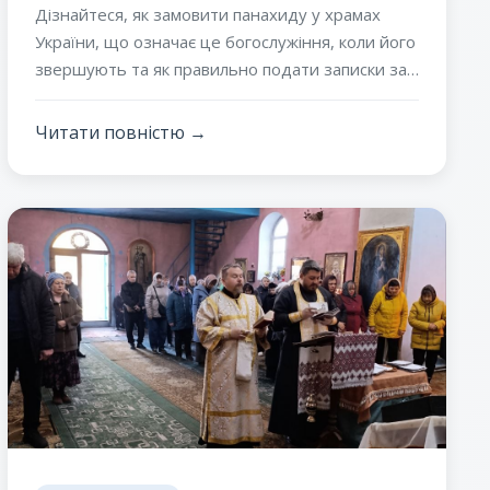
та що потрібно знати вірянам
Дізнайтеся, як замовити панахиду у храмах
України, що означає це богослужіння, коли його
звершують та як правильно подати записки за
померлих. Православні традиції, значення
молитви та духовний сенс поминання.
Читати повністю →