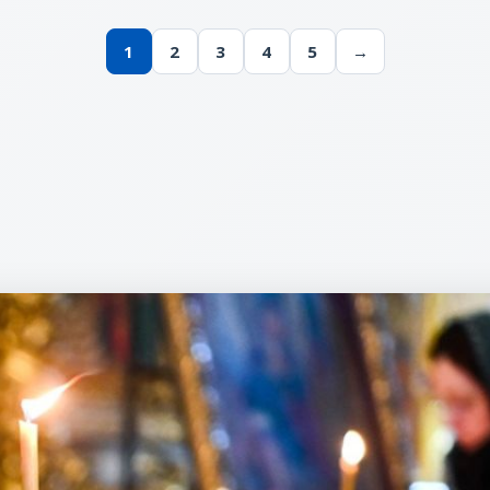
1
2
3
4
5
→