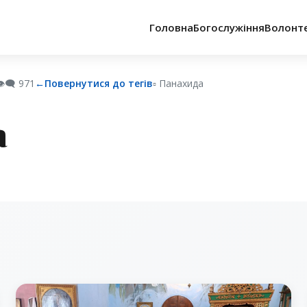
Головна
Богослужіння
Волонт
️‍🗨️
971
←
Повернутися до тегів
▫︎ Панахида
а