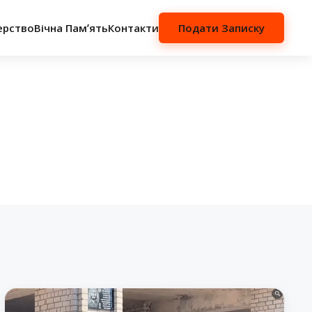
ерство
Вічна Памʼять
Контакти
Подати Записку