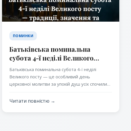
ПОМИНКИ
Батьківська поминальна
субота 4-ї неділі Великого
посту — традиції, значення та
Батьківська поминальна субота 4-ї неділі
особливості
Великого посту — це особливий день
церковної молитви за упокій душ усіх спочилих
православних християн. У цей час Свята Церква
закликає вірних посилено молитися за своїх
Читати повністю →
рідних, близьких і всіх від віку померлих.