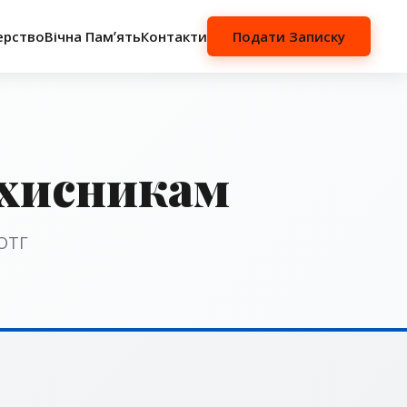
ерство
Вічна Памʼять
Контакти
Подати Записку
ахисникам
 ОТГ