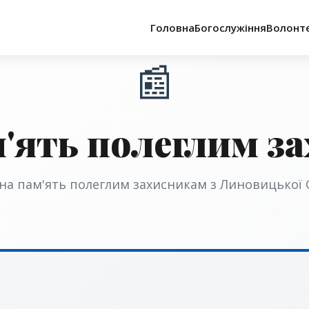
Головна
Богослужіння
Волонт
📰
м'ять полеглим з
на пам'ять полеглим захисникам з Линовицької