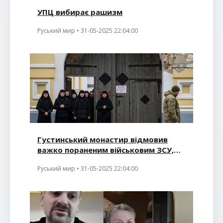
УПЦ вибирає рашизм
Руський мир • 31-05-2025 22:04:00
Густинський монастир відмовив
важко пораненим військовим ЗСУ,
зате приютив поранених окупантів
Руський мир • 31-05-2025 22:04:00