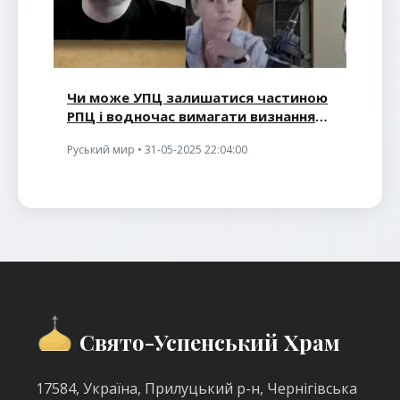
Чи може УПЦ залишатися частиною
РПЦ і водночас вимагати визнання
як українська церква
Руський мир • 31-05-2025 22:04:00
Свято-Успенський Храм
17584, Україна, Прилуцький р-н, Чернігівська