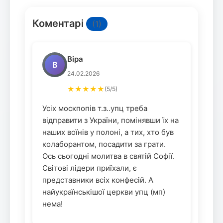
Коментарі
(1)
Віра
В
24.02.2026
★★★★★
(5/5)
Усіх москпопів т.з..упц треба
відправити з України, помінявши їх на
наших воїнів у полоні, а тих, хто був
колаборантом, посадити за грати.
Ось сьогодні молитва в святій Софії.
Світові лідери приїхали, є
представники всіх конфесій. А
найукраїнськішої церкви упц (мп)
нема!