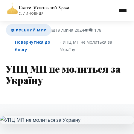
Свято-Успенський Храм
С. ЛИНОВИЦЯ
📖 РУСЬКИЙ МИР
📅
19 липня 2024
👁️‍🗨️
178
Повернутися до
▫︎ УПЦ МП не молиться за
←
блогу
Україну
УПЦ МП не молиться за
Україну