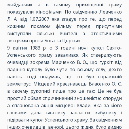
майданчик а в самому приміщенні храму
показували кінофільми. По свідченню Левченко
Л. А. від 1.07.2007 яка згадує про те, що перед
кожним показом фільму перед присутніми
виступали сільські вчителі з атеїстичними
лекціями проти Бога та Церкви.
9 квітня 1983 р. о 3 годині ночі купол Свято-
Успенського храму завалився. Як стверджують
очевидці зокрема Марченко В. О., що гуркіт від
падіння куполу було чути по всьому селу, дехто
навіть тоді подумав, що то був справжній
землетрус. Місцевий краєзнавець Власенко О. С.
в своєму рукописі пише про це так: Це не був
простий обвал спричинений зношеністю споруди
а спланована акція місцевої влади. Яка за його
словами дала вказівку закласти вибухівку і
підірвати купол Успенського храму. За свідченням
інших очевидців, вечорі, цього ж дня, було видно