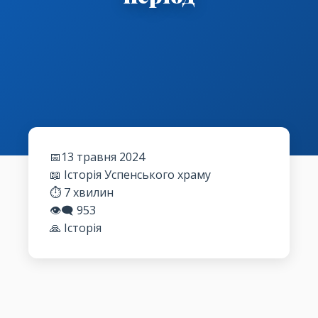
📅13 травня 2024
📖 Історія Успенського храму
⏱️ 7 хвилин
👁️‍🗨️
953
🙏 Історія