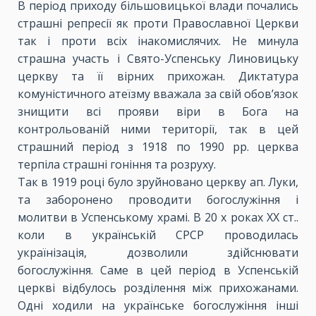
В період приходу більшовицької влади почались
страшні репресії як проти Православної Церкви
так і проти всіх інакомислячих. Не минула
страшна участь і Свято-Успенську Линовицьку
церкву та її вірних прихожан. Диктатура
комуністичного атеїзму вважала за свій обов’язок
знищити всі прояви віри в Бога на
контрольованій ними території, так в цей
страшний період з 1918 по 1990 рр. церква
терпіла страшні гоніння та розруху.
Так в 1919 році було зруйновано церкву ап. Луки,
та заборонено проводити богослужіння і
молитви в Успенському храмі. В 20 х роках ХХ ст..
коли в українській СРСР проводилась
українізація, дозволили здійснювати
богослужіння. Саме в цей період в Успенській
церкві відбулось розділення між прихожанами.
Одні ходили на українське богослужіння інші