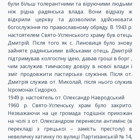
були більш толерантними та віруючими людьми
ніж рідна радянська влада. Вони відразу ж
відкрили церкву та дозволили здійснювати
богослужіння по православному обряду. В 1943 р.
настоятелем Свято-Успенського храму був отець
Дмитрій. Після того як с. Линовиця було знову
зайняте радянськими військами отець Дмитрій
підтримував колгоспну ідею, давав гроші в борг ,
чим заслужив тимчасову довіру в нової влади і
зміг продовжити пастирське служіння. Після от.
Дмитрія служив от. Миколай, після нього служив
Ієромонах Сидорко.
1949 р. настоятель от. Олександр Навродський
1960 р. Свято-Успенську храм було закрито.
Незважаючи на це громада тодішніх прихожан
на чолі з от. Олександром перенесли антимінс (в
перекладі з грецької – замість престолу) в
невеличку хатинку по вулиці Партизанській № 14,