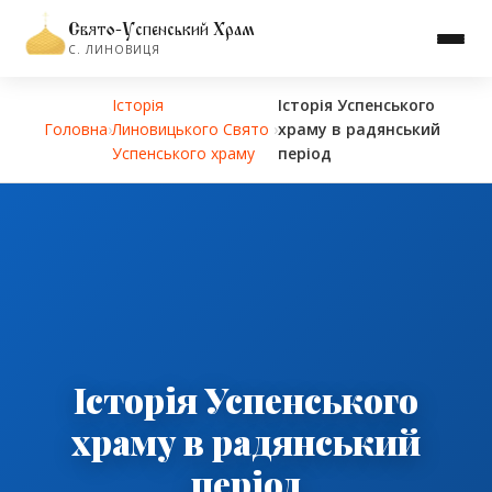
Свято-Успенський Храм
С. ЛИНОВИЦЯ
Історiя
Історія Успенського
Головна
›
Линовицького Свято
›
храму в радянський
Успенського храму
період
Історія Успенського
храму в радянський
період