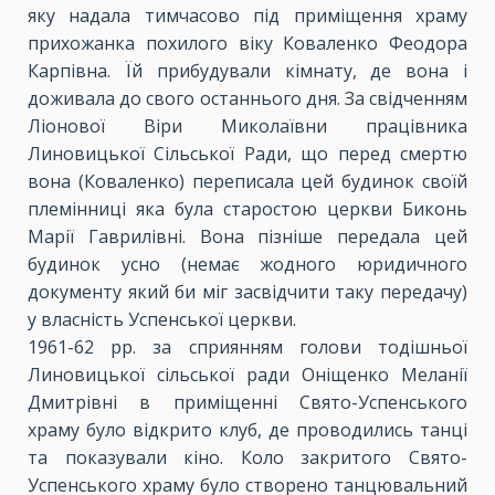
яку надала тимчасово під приміщення храму
прихожанка похилого віку Коваленко Феодора
Карпівна. Їй прибудували кімнату, де вона і
доживала до свого останнього дня. За свідченням
Ліонової Віри Миколаївни працівника
Линовицької Сільської Ради, що перед смертю
вона (Коваленко) переписала цей будинок своїй
племінниці яка була старостою церкви Биконь
Марії Гаврилівні. Вона пізніше передала цей
будинок усно (немає жодного юридичного
документу який би міг засвідчити таку передачу)
у власність Успенської церкви.
1961-62 рр. за сприянням голови тодішньої
Линовицької сільської ради Оніщенко Меланії
Дмитрівні в приміщенні Свято-Успенського
храму було відкрито клуб, де проводились танці
та показували кіно. Коло закритого Свято-
Успенського храму було створено танцювальний