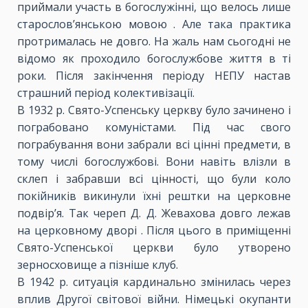
приймали участь в богослужінні, що велось лише
старослов’янською мовою . Але така практика
протрималась не довго. На жаль нам сьогодні не
відомо як проходило богослужбове життя в ті
роки. Після закінчення періоду НЕПУ настав
страшний період колективізації.
В 1932 р. Свято-Успенську церкву було зачинено і
пограбовано комуністами. Під час свого
пограбування вони забрали всі цінні предмети, в
тому числі богослужбові. Вони навіть влізли в
склеп і забравши всі цінності, що були коло
покійників викинули їхні рештки на церковне
подвір’я. Так череп Д. Д. Жевахова довго лежав
на церковному дворі . Після цього в приміщенні
Свято-Успенської церкви було утворено
зерносховище а пізніше клуб.
В 1942 р. ситуація кардинально змінилась через
вплив Другої світової війни. Німецькі окупанти