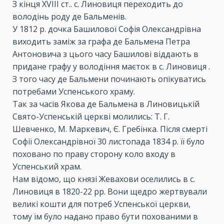
З кінця ХVIII ст.. с. Линовиця переходить до
володінь роду де Бальменів.
У 1812 р. дочка Башилової Софія Олександрівна
виходить заміж за графа де Бальмена Петра
Антоновича з цього часу Башилові віддають в
придане графу у володіння маєток в с. Линовиця .
З того часу де Бальмени починають опікуватись
потребами Успенського храму.
Так за часів Якова де Бальмена в Линовицькій
Свято-Успенській церкві молились: Т. Г.
Шевченко, М. Маркевич, Є. Гребінка. Після смерті
Софії Олександрівної 30 листопада 1834 р. її було
поховано по праву сторону коло входу в
Успенський храм.
Нам відомо, що князі Жевахови оселились в с.
Линовиця в 1820-22 рр. Вони щедро жертвували
великі кошти для потреб Успенської церкви,
тому їм було надано право бути похованими в