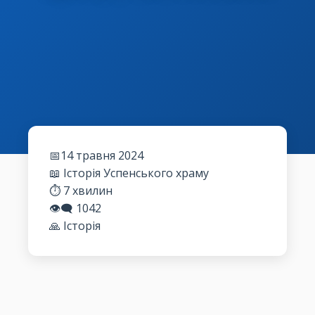
📅14 травня 2024
📖 Історія Успенського храму
⏱️ 7 хвилин
👁️‍🗨️
1042
🙏 Історія