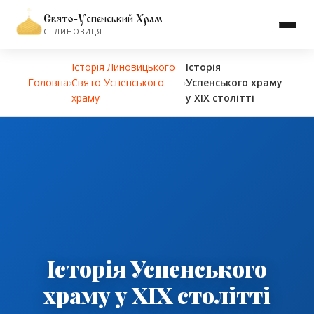
Свято-Успенський Храм
С. ЛИНОВИЦЯ
Історiя Линовицького
Історія
Головна
›
Свято Успенського
›
Успенського храму
храму
у ХІХ столітті
Історія Успенського
храму у ХІХ столітті