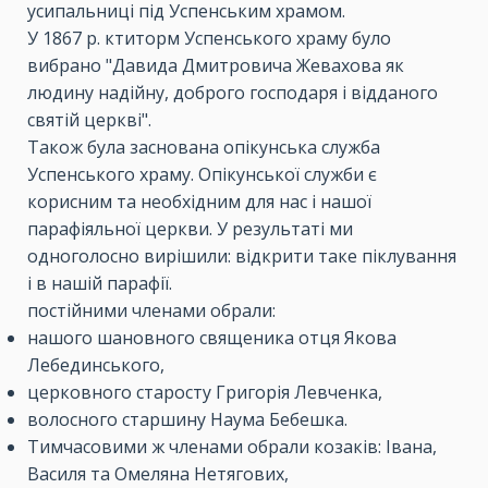
усипальниці під Успенським храмом.
У 1867 р. ктиторм Успенського храму було
вибрано "Давида Дмитровича Жевахова як
людину надійну, доброго господаря і відданого
святій церкві".
Також була заснована опікунська служба
Успенського храму. Опікунської служби є
корисним та необхідним для нас і нашої
парафіяльної церкви. У результаті ми
одноголосно вирішили: відкрити таке піклування
і в нашій парафії.
постійними членами обрали:
нашого шановного священика отця Якова
Лебединського,
церковного старосту Григорія Левченка,
волосного старшину Наума Бебешка.
Тимчасовими ж членами обрали козаків: Івана,
Василя та Омеляна Нетягових,