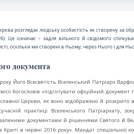
рква розглядає людську особистість як створену за об
26). Це означає – задля вільного й свідомого спілкува
исті, оскільки ми створені в Ньому, через Нього і для Ньог
ього документа
 року Його Всесвятість Вселенський Патріарх Варф
омісії богословів «підготувати офіційний документ 
лавної Церкви, як воно відображено й розкрито в
сучасній практиці Вселенського Патріархату, зок
валеними документами й рішеннями Святого й Вел
 Криті в червні 2016 року». Мандат спеціальної ко