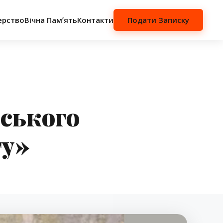
ерство
Вічна Памʼять
Контакти
Подати Записку
ського
ту»