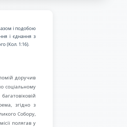
разом і подобою
ння і єднання з
о (Кол. 1:16).
оломій доручив
по соціальному
 багатовіковій
рема, згідно з
икого Собору,
місії полягав у