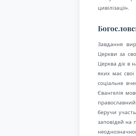
цивілізації».
Богословс
Завдання вир
Церкви за св
Церква діє в 
яких має свої
соціальне вч
Євангелія мов
православний
беручи участь
заповідей на 
неоднозначн