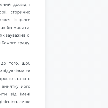
ений досвід і
орії. Історично
лася. Із цього
так би мовити,
Як зауважив о.
н Божого граду,
 до того, щоб
дивідуалізму та
просто стати в
 винятку його
ити від імені
ілісність лише