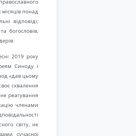
 православного
х місяців понад
ьні відповіді;
а богословів,
дерів.
сні 2019 року
реям Синоду і
нод «дав цьому
своє схвалення
тне реагування
ікацію членами
повідальності
ого світу, не
вами сучасної