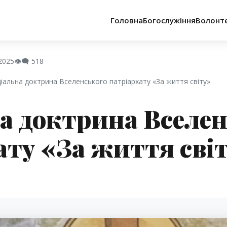
Головна
Богослужіння
Волонт
2025
👁️‍🗨️
518
оціальна доктрина Вселенського патріархату «За життя світу»
а доктрина Вселен
ату «За життя сві