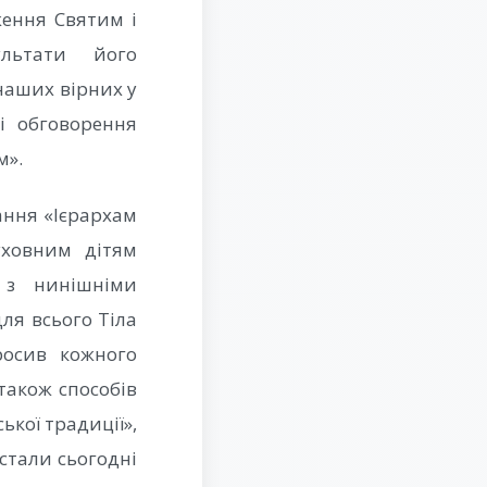
ження Святим і
ультати його
наших вірних у
і обговорення
м».
ання «Ієрархам
уховним дітям
я з нинішніми
ля всього Тіла
росив кожного
також способів
ької традиції»,
стали сьогодні