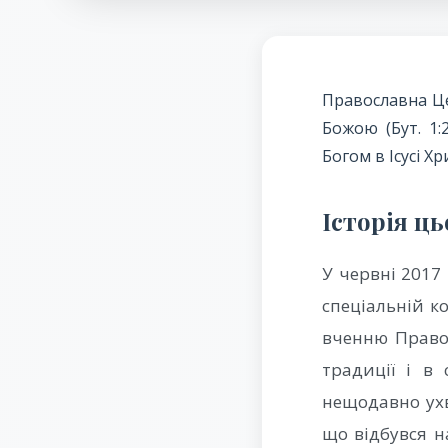
Православна Це
Божою (Бут. 1:
Богом в Ісусі Хр
Історія ц
У червні 2017
спеціальній к
вченню Правос
традиції і в 
нещодавно ух
що відбувся на