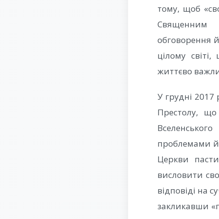
тому, щоб «св
Священним С
обговорення й
цілому світі
життєво важли
У грудні 2017
Престолу, що
Вселенського
проблемами й 
Церкви пасти
висловити сво
відповіді на с
закликавши «п