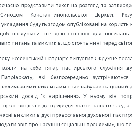
оєчасно представити текст на розгляд та затверд
инодом Константинопольської Церкви. Рез
 укладання будуть згодом опубліковані на користь 
, щоб послужити твердою основою для посилань 
вих питань та викликів, що стоять нині перед світо
 року Вселенський Патріарх випустив Окружне посл
 взяли на себе тягар пастирського служіння д
 Патріархату, які безпосередньо зустрічаютьс
величезними викликами і так набувають цінний д
рський досвід їх вирішення». У ньому він поп
ї пропозиції «щодо природи знаків нашого часу, а 
учасні виклики в дусі православної духовної і пастирс
одати звіт про насущні соціальні проблеми», що по