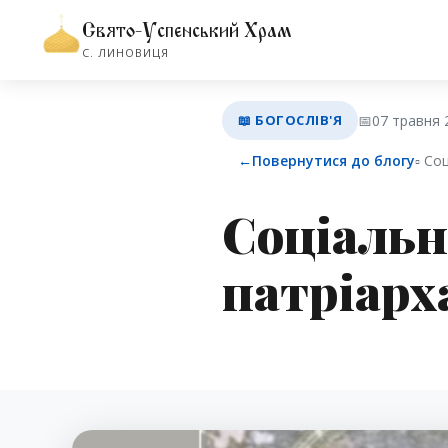
Свято-Успенський Храм
С. ЛИНОВИЦЯ
📖 БОГОСЛІВ'Я
📅
07 травня 
←
Повернутися до блогу
▫︎ C
Cоціальн
патріарх