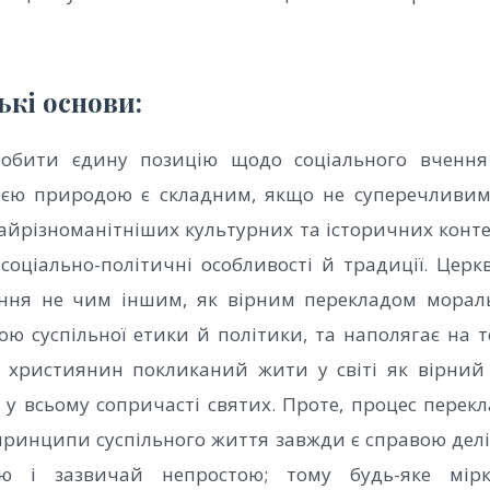
ькі основи:
обити єдину позицію щодо соціального вчення
оєю природою є складним, якщо не суперечливим
найрізноманітніших культурних та історичних контек
 соціально-політичні особливості й традиції. Церк
ення не чим іншим, як вірним перекладом морал
ою суспільної етики й політики, та наполягає на 
 християнин покликаний жити у світі як вірний 
 у всьому сопричасті святих. Проте, процес перек
принципи суспільного життя завжди є справою делі
ою і зазвичай непростою; тому будь-яке мір