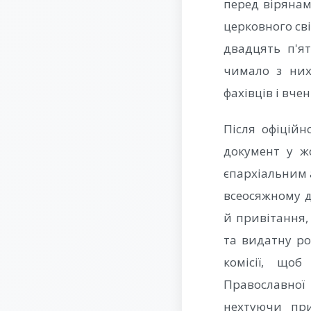
перед вірянам
церковного сві
двадцять п'ят
чимало з них
фахівців і вче
Після офіцій
документ у ж
єпархіальним 
всеосяжному д
й привітання,
та видатну ро
комісії, щоб
Православної
нехтуючи при