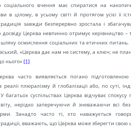
о соціального вчення має спиратися на накопич
и в цілому, в усьому світі й протягом усієї її іст
радиція завжди безперервно зростала і збагачува
о досвіду Церква невпинно отримує керівництво – 
 шляху осмислення соціальних та етичних питань. 
ський, «Церква дає нам не систему, а ключ; не пла
 до нього»
[1]
.
рква часто виявляється погано підготовленою
 реалії плюралізму й глобалізації або, по суті, ін
. У багатьох суспільствах Церква відчуває спокусу 
світу, нерідко заперечуючи й зневажаючи всі без
ми. Занадто часто ті, хто наважується говор
традиції, вважають, що Церква може зберегти свою ц