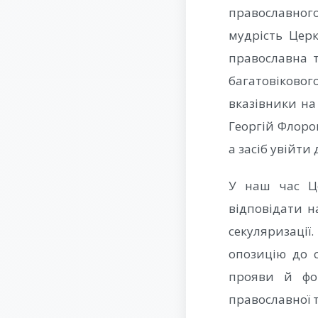
православног
мудрість Церкв
православна т
багатовіковог
вказівники на
Георгій Флоров
а засіб увійти
У наш час Це
відповідати на
секуляризації
опозицію до 
прояви й фор
православної 