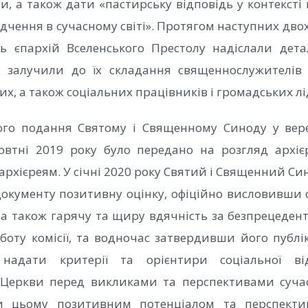
и, а також дати «пастирську відповідь у контексті
дчення в сучасному світі». Протягом наступних дво
ь єпархій Вселенського Престолу надіслали детал
 залучили до їх складання священнослужителів т
них, а також соціальних працівників і громадських лі
ного подання Святому і Священному Синоду у вере
овтні 2019 року було передано на розгляд архіє
архієреям. У січні 2020 року Святий і Священний Си
окументу позитивну оцінку, офіційно висловивши 
 а також гарячу та щиру вдячність за безпрецеден
боту комісії, та водночас затвердивши його публ
 надати критерії та орієнтири соціальної від
 Церкви перед викликами та перспективами сучасн
 цьому позитивним потенціалом та перспекти