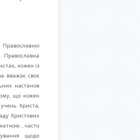
 Православної
. Православна
стах, кожен із
ва вважає своє
ьних настанов
тому, що кожен
учень Христа,
ладу Христових
катною , часто
кування щодо