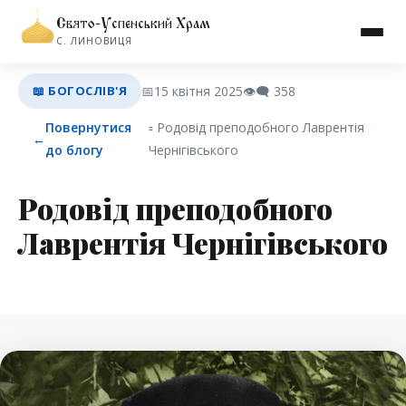
Свято-Успенський Храм
С. ЛИНОВИЦЯ
📖 БОГОСЛІВ'Я
📅
15 квітня 2025
👁️‍🗨️
358
Повернутися
▫︎ Родовід преподобного Лаврентія
←
до блогу
Чернігівського
Родовід преподобного
Лаврентія Чернігівського