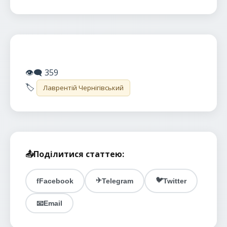
👁️‍🗨️
359
🏷️
Лаврентій Чернігівський
📤
Поділитися статтею:
✈️
🐦
f
Facebook
Telegram
Twitter
📧
Email