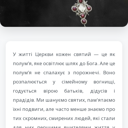
У житті Церкви кожен святий — це як
полум’я, яке освітлює шлях до Бога. Але це
полум’я не спалахує з порожнечі. Воно
розпалюється у сімейному вогнищі,
годується вірою батьків, дідусів і
прадідів. Ми шануємо святих, пам'ятаємо
їхні подвиги, але часто менше знаємо про
тих скромних, смирених людей, які стали
для них першими вчителями життя у