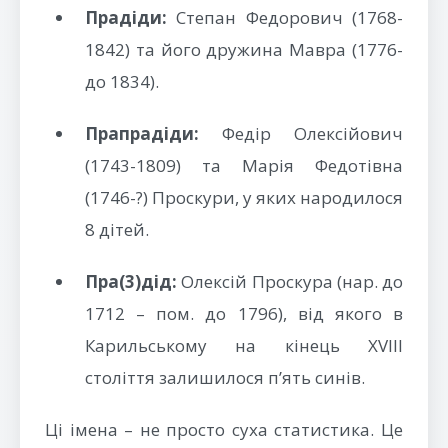
Прадіди:
Степан Федорович (1768-
1842) та його дружина Мавра (1776-
до 1834).
Прапрадіди:
Федір Олексійович
(1743-1809) та Марія Федотівна
(1746-?) Проскури, у яких народилося
8 дітей.
Пра(3)дід:
Олексій Проскура (нар. до
1712 – пом. до 1796), від якого в
Карильському на кінець XVIII
століття залишилося п’ять синів.
Ці імена – не просто суха статистика. Це