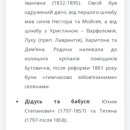
Іванівна (1832-1895). Овсій був
одружений двічі, від першого шлюбу
мав синів Нестора та Мойсея, а від
шлюбу з Христиною – Варфоломія,
Луку (преп. Лаврентія), Харитона та
Дем’яна. Родина належала до
колишніх кріпаків поміщиків
Бутовичів, після реформи 1861 року
були «тимчасово зобов’язаними»
селянами.
Дідусь та бабуся:
Юхим
Степанович (1797-1857) та Тетяна
(1797-після 1858).