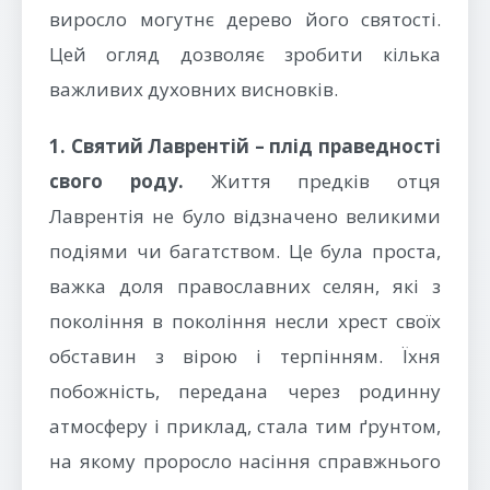
виросло могутнє дерево його святості.
Цей огляд дозволяє зробити кілька
важливих духовних висновків.
1. Святий Лаврентій – плід праведності
свого роду.
Життя предків отця
Лаврентія не було відзначено великими
подіями чи багатством. Це була проста,
важка доля православних селян, які з
покоління в покоління несли хрест своїх
обставин з вірою і терпінням. Їхня
побожність, передана через родинну
атмосферу і приклад, стала тим ґрунтом,
на якому проросло насіння справжнього