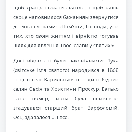
щоб краще пізнати святого, і щоб наше
серце наповнилося бажанням звернутися
до Бога словами: «Пом’яни, Господи, усіх
тих, хто своїм життям і вірністю готував
шлях для явлення Твоєї слави у святих!».
Досі відомості були лаконічними: Лука
(світське ім’я святого) народився в 1868
році в селі Карильське в родині бідних
селян Овсія та Христини Проскур. Батько
рано помер, мати була немічною,
згадувався старший брат Варфоломій.
Ось, здавалося б, і все.