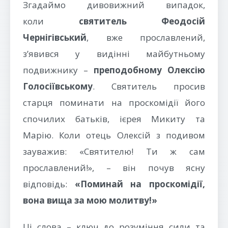
Згадаймо дивовижний випадок,
коли
святитель Феодосій
Чернігівський
, вже прославлений,
з’явився у видінні майбутньому
подвижнику –
преподобному Олексію
Голосіївському
. Святитель просив
старця поминати на проскомідії його
спочилих батьків, ієрея Микиту та
Марію. Коли отець Олексій з подивом
зауважив: «Святителю! Ти ж сам
прославлений!», – він почув ясну
відповідь:
«Поминай на проскомідії,
вона вища за мою молитву!»
Ці слова – ключ до розуміння сили та