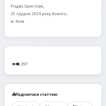
Різдво Христове,
25 грудня 2024 року Божого,
м. Київ
👁️‍🗨️
297
📤
Поділитися статтею: