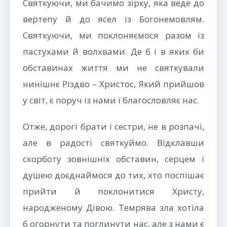
Святкуючи, ми бачимо зірку, яка веде до
вертепу й до ясел із Богонемовлям.
Святкуючи, ми поклоняємося разом із
пастухами й волхвами. Де б і в яких би
обставинах життя ми не святкували
нинішнє Різдво – Христос, Який прийшов
у світ, є поруч із нами і благословляє нас.
Отже, дорогі брати і сестри, не в розпачі,
але в радості святкуймо. Відклавши
скорботу зовнішніх обставин, серцем і
душею доєднаймося до тих, хто поспішає
прийти й поклонитися Христу,
народженому Дівою. Темрява зла хотіла
б огорнути та поглинути нас, але з нами є