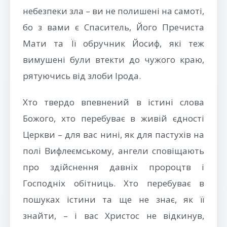
небезпеки зла – ви не полишені на самоті,
бо з вами є Спаситель, Його Пречиста
Мати та Її обручник Йосиф, які теж
вимушені були втекти до чужого краю,
рятуючись від злоби Ірода.
Хто твердо впевнений в істині слова
Божого, хто перебуває в живій єдності
Церкви – для вас нині, як для пастухів на
полі Вифлеємському, ангели сповіщають
про здійснення давніх пророцтв і
Господніх обітниць. Хто перебуває в
пошуках істини та ще не знає, як її
знайти, – і вас Христос не відкинув,