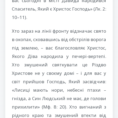
вас сьогодні в місті Давида народився
Спаситель, Який є Христос Господь» (Лк. 2:
10–11).
Хто зараз на лінії фронту відзначає свято
в окопах, сховавшись від обстрілів ворога
під землею, – вас благословляє Христос,
Якого Діва народила у печері-вертепі.
Хто змушений святкувати це Різдво
Христове не у своєму домі – і для вас у
світ прийшов Господь, Який засвідчив:
«Лисиці мають нори, небесні птахи –
гнізда, а Син Людський не має, де голови
прихилити» (Мф. 8: 20). Хто вигнаний з
рідного краю та змушений втекти від