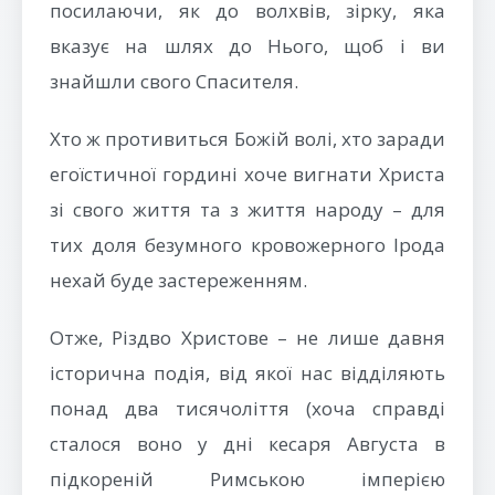
посилаючи, як до волхвів, зірку, яка
вказує на шлях до Нього, щоб і ви
знайшли свого Спасителя.
Хто ж противиться Божій волі, хто заради
егоїстичної гордині хоче вигнати Христа
зі свого життя та з життя народу – для
тих доля безумного кровожерного Ірода
нехай буде застереженням.
Отже, Різдво Христове – не лише давня
історична подія, від якої нас відділяють
понад два тисячоліття (хоча справді
сталося воно у дні кесаря Августа в
підкореній Римською імперією