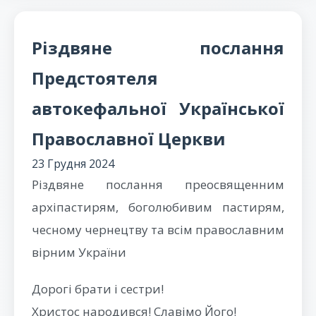
Різдвяне послання
Предстоятеля
автокефальної Української
Православної Церкви
23 Грудня 2024
Різдвяне послання преосвященним
архіпастирям, боголюбивим пастирям,
чесному чернецтву та всім православним
вірним України
Дорогі брати і сестри!
Христос народився! Славімо Його!