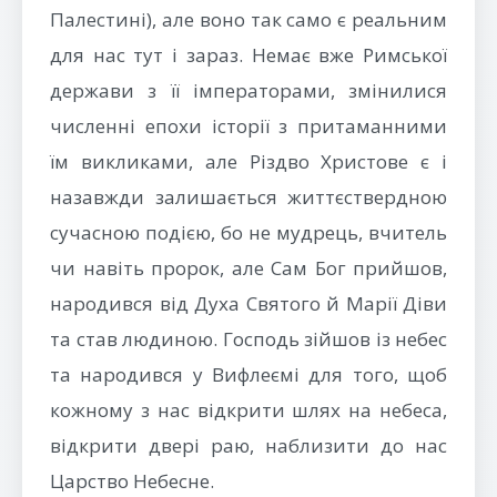
Палестині), але воно так само є реальним
для нас тут і зараз. Немає вже Римської
держави з її імператорами, змінилися
численні епохи історії з притаманними
їм викликами, але Різдво Христове є і
назавжди залишається життєствердною
сучасною подією, бо не мудрець, вчитель
чи навіть пророк, але Сам Бог прийшов,
народився від Духа Святого й Марії Діви
та став людиною. Господь зійшов із небес
та народився у Вифлеємі для того, щоб
кожному з нас відкрити шлях на небеса,
відкрити двері раю, наблизити до нас
Царство Небесне.