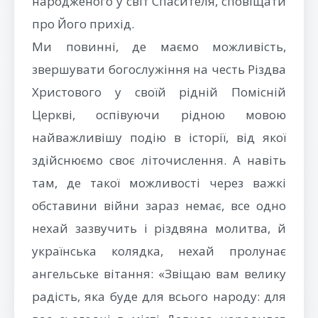
народженого у світ Спасителя, сповіщати
про Його прихід.
Ми повинні, де маємо можливість,
звершувати богослужіння на честь Різдва
Христового у своїй рідній Помісній
Церкві, оспівуючи рідною мовою
найважливішу подію в історії, від якої
здійснюємо своє літочислення. А навіть
там, де такої можливості через важкі
обставини війни зараз немає, все одно
нехай зазвучить і різдвяна молитва, й
українська колядка, нехай пролунає
ангельське вітання: «Звіщаю вам велику
радість, яка буде для всього народу: для