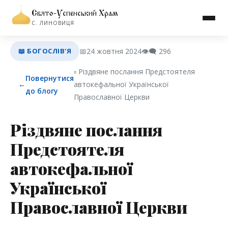
Свято-Успенський Храм
С. ЛИНОВИЦЯ
📖 БОГОСЛІВ'Я
📅
24 жовтня 2024
👁️‍🗨️
296
▫︎ Різдвяне послання Предстоятеля
Повернутися
←
автокефальної Української
до блогу
Православної Церкви
Різдвяне послання
Предстоятеля
автокефальної
Української
Православної Церкви