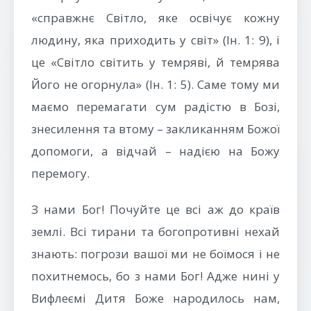
«справжнє Світло, яке освічує кожну
людину, яка приходить у світ» (Ін. 1: 9), і
це «Світло світить у темряві, й темрява
Його не огорнула» (Ін. 1: 5). Саме тому ми
маємо перемагати сум радістю в Бозі,
знесилення та втому – закликанням Божої
допомоги, а відчай – надією на Божу
перемогу.
З нами Бог! Почуйте це всі аж до країв
землі. Всі тирани та богопротивні нехай
знають: погрози вашої ми не боїмося і не
похитнемось, бо з нами Бог! Адже нині у
Вифлеємі Дитя Боже народилось нам,