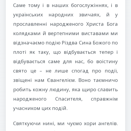
Саме тому і в наших богослужіннях, і в
українських народних звичаях, й у
прославленні народженого Христа Бога
колядками й вертепними виставами ми
відзначаємо подію Різдва Сина Божого по
плоті як таку, що відбувається тепер і
відбувається саме для нас, бо воістину
свято це – не лише спогад про події,
звіщені нам Євангелієм. Воно таємничо
робить кожну людину, яка щиро славить
народженого Спасителя, справжнім
учасником цих подій.
Святкуючи нині, ми чуємо хори ангелів.