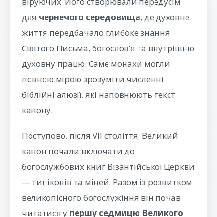
віруючих. Його створювали передусім
для
чернечого середовища
, де духовне
життя передбачало глибоке знання
Святого Письма, богослов’я та внутрішню
духовну працю. Саме монахи могли
повною мірою зрозуміти численні
біблійні алюзії, які наповнюють текст
канону.
Поступово, після VII століття, Великий
канон почали включати до
богослужбових книг Візантійської Церкви
— типіконів та міней. Разом із розвитком
великопісного богослужіння він почав
читатися у
першу седмицю Великого