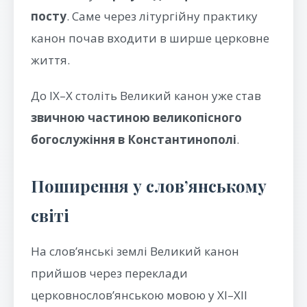
посту
. Саме через літургійну практику
канон почав входити в ширше церковне
життя.
До IX–X століть Великий канон уже став
звичною частиною великопісного
богослужіння в Константинополі
.
Поширення у слов’янському
світі
На слов’янські землі Великий канон
прийшов через переклади
церковнослов’янською мовою у XI–XII