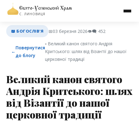
Свято-Успенський Храм
С. ЛИНОВИЦЯ
📖 БОГОСЛІВ'Я
📅
03 березня 2026
👁️‍🗨️
452
▫︎ Великий канон святого Андрія
Повернутися
←
Критського: шлях від Візантії до нашої
до блогу
церковної традиції
Великий канон святого
Андрія Критського: шлях
від Візантії до нашої
церковної традиції