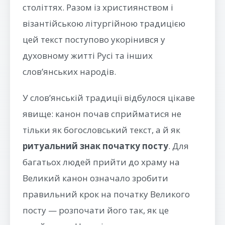
століттях. Разом із християнством і
візантійською літургійною традицією
цей текст поступово укорінився у
духовному житті Русі та інших
слов’янських народів.
У слов’янській традиції відбулося цікаве
явище: канон почав сприйматися не
тільки як богословський текст, а й як
ритуальний знак початку посту
. Для
багатьох людей прийти до храму на
Великий канон означало зробити
правильний крок на початку Великого
посту — розпочати його так, як це