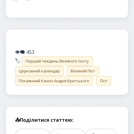
👁️‍🗨️
453
🏷️
Перший тиждень Великого посту
Церковний календар
Великий Піст
Покаянний Канон Андрія Критського
Піст
📤
Поділитися статтею: