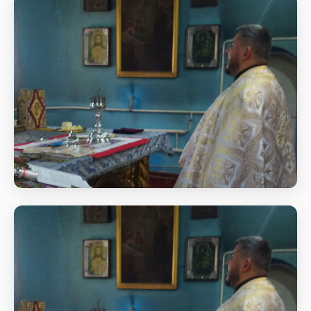
Святкове богослужіння
Початок Божественної
Святкове богослужіння
Початок Божественної