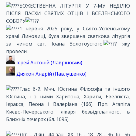
БОЖЕСТВЕННА ЛІТУРГІЯ У 7-МУ НЕДІЛЮ
ПІСЛЯ ПАСХИ СВЯТИХ ОТЦІВ І ВСЕЛЕНСЬКОГО
СОБОРУ
1 червня 2025 року, у Свято-Успенському
храмі Линовиці, була звершена святкова літургія
за чином свт. Іоана Золотоустого.
яку
провели:
Ієрей Антоній (Лаврінович)
Диякон Андрій (Павлушенко)
Глас 6-й. Мчч. Юстина Філософа та іншого
Юстина, і з ними Харитона, Харити, Евелпіста,
Ієракса, Пеона і Валеріана (166). Прп. Агапіта
Києво-Печерського, лікаря безвідплатного, в
Ближніх печерах (бл. 1095).
Літ. - Діян., 44 зач., XX, 16 - 18, 28 - 36. Ін., 56