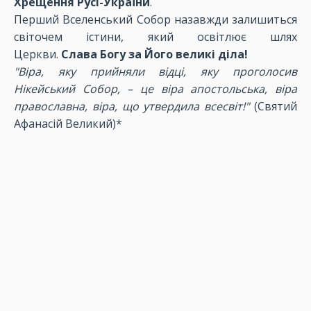
Хрещення Русі-України
.
Перший Вселенський Собор назавжди залишиться
світочем істини, який освітлює шлях
Церкви.
Слава Богу за Його великі діла!
"Віра, яку прийняли відці, яку проголосив
Нікейський Собор, – це віра апостольська, віра
православна, віра, що утвердила всесвіт!"
(Святий
Афанасій Великий)*