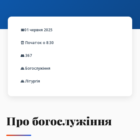
📅01 червня 2025
⏰ Початок о 8:30
👥
367
🙏 Богослужіння
🙏 Літургія
Про богослужіння