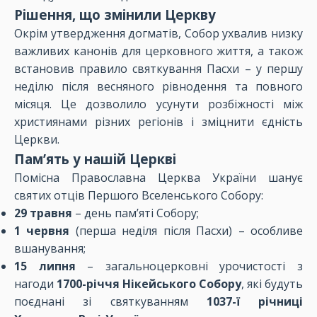
Рішення, що змінили Церкву
Окрім утвердження догматів, Собор ухвалив низку
важливих канонів для церковного життя, а також
встановив правило святкування Пасхи – у першу
неділю після весняного рівнодення та повного
місяця. Це дозволило усунути розбіжності між
християнами різних регіонів і зміцнити єдність
Церкви.
Пам’ять у нашій Церкві
Помісна Православна Церква України шанує
святих отців Першого Вселенського Собору:
29 травня
– день пам’яті Собору;
1 червня
(перша неділя після Пасхи) – особливе
вшанування;
15 липня
– загальноцерковні урочистості з
нагоди
1700-річчя Нікейського Собору
, які будуть
поєднані зі святкуванням
1037-ї річниці