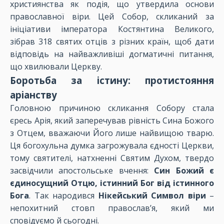
християнства як подія, що утвердила основи
православної віри. Цей Собор, скликаний за
ініціативи імператора Костянтина Великого,
зібрав 318 святих отців з різних країн, щоб дати
відповідь на найважливіші догматичні питання,
що хвилювали Церкву.
Боротьба за істину: протистояння
аріанству
Головною причиною скликання Собору стала
єресь Арія, який заперечував рівність Сина Божого
з Отцем, вважаючи Його лише найвищою тварю.
Ця богохульна думка загрожувала єдності Церкви,
тому святителі, натхненні Святим Духом, твердо
засвідчили апостольське вчення:
Син Божий є
єдиносущний Отцю, істинний Бог від істинного
Бога
. Так народився
Нікейський Символ віри
–
непохитний стовп православ’я, який ми
сповідуємо й сьогодні.