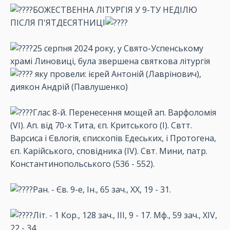
БОЖЕСТВЕННА ЛІТУРГІЯ У 9-ТУ НЕДІЛЮ
ПІСЛЯ П'ЯТДЕСЯТНИЦІ
25 серпня 2024 року, у Свято-Успенському
храмі Линовиці, була звершена святкова літургія
яку провели: ієрей Антоній (Лаврінович),
диякон Андрій (Павлушенко)
Глас 8-й. Перенесення мощей ап. Варфоломія
(VI). Ап. від 70-х Тита, єп. Критського (І). Свтт.
Варсиса і Євлогія, єпископів Едеських, і Протогена,
єп. Карійського, сповідника (IV). Свт. Мини, патр.
Константинопольського (536 - 552).
Ран. - Єв. 9-е, Ін., 65 зач., XX, 19 - 31.
Літ. - 1 Кор., 128 зач., III, 9 - 17. Мф., 59 зач., XIV,
22 - 34.