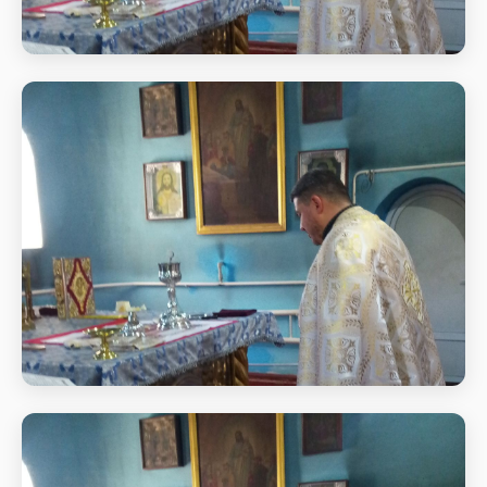
Святкове богослужіння
Початок Божественної
Святкове богослужіння
Початок Божественної