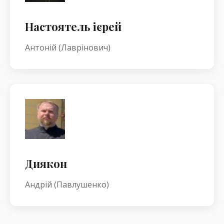
Настоятель ієрей
Антоній (Лаврінович)
Диякон
Андрій (Павлушенко)