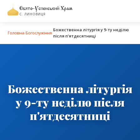
Свято-Успенський Храм
С. ЛИНОВИЦЯ
Божественна літургія у 9-ту неділю
Головна
›
Богослужіння
›
після п'ятдесятниці
Божественна літургія
у 9-ту неділю після
п'ятдесятниці