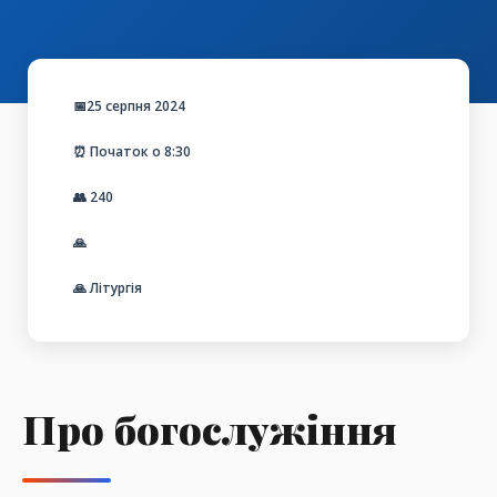
📅25 серпня 2024
⏰ Початок о 8:30
👥
240
🙏
🙏 Літургія
Про богослужіння