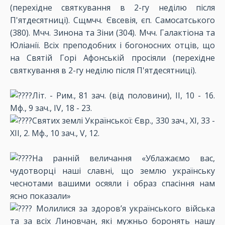
(перехідне святкування в 2-гу неділю після
П'ятдесятниці). Сщмчч. Євсевія, єп. Самосатського
(380). Мчч. Зинона та Зіни (304). Мчч. Галактіона та
Юліанії. Всіх преподобних і богоносних отців, що
на Святій Горі Афонській просіяли (перехідне
святкування в 2-гу неділю після П'ятдесятниці).
Літ. - Рим., 81 зач. (від половини), ІІ, 10 - 16.
Мф., 9 зач., IV, 18 - 23.
Святих землі Української: Євр., 330 зач., ХІ, 33 -
ХІІ, 2. Мф., 10 зач., V, 12.
На ранній величання «Ублажаємо вас,
чудотворці наші славні, що землю українську
чеснотами вашими осяяли і образ спасіння нам
ясно показали»
Молилися за здоров’я українського війська
та за всіх Линовчан, які мужньо боронять нашу