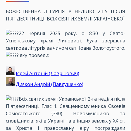
БОЖЕСТВЕННА ЛІТУРГІЯ У НЕДІЛЮ 2-ГУ ПІСЛЯ
П'ЯТДЕСЯТНИЦІ, ВСІХ СВЯТИХ ЗЕМЛІ УКРАЇНСЬКОЇ
22 червня 2025 року, о 8:30 у Свято-
Успенському храмі Линовиці, була звершена
святкова літургія за чином свт. Іоана Золотоустого.
яку провели:
Ієрей Антоній (Лаврінович)
Диякон Андрій (Павлушенко)
Всіх святих землі Української. 2-га неділя після
П'ятдесятниці. Глас 1. Священномученика Євсевія
Самосатського (380) Новомучеників та
сповідників, які в Україні та в інших землях у ХХ ст.
за Христа і православну віру постраждали