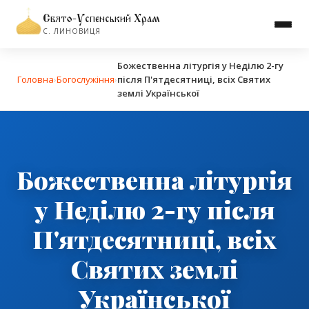
Свято-Успенський Храм
С. ЛИНОВИЦЯ
Божественна літургія у Неділю 2-гу
Головна
›
Богослужіння
›
після П'ятдесятниці, всіх Святих
землі Української
Божественна літургія
у Неділю 2-гу після
П'ятдесятниці, всіх
Святих землі
Української