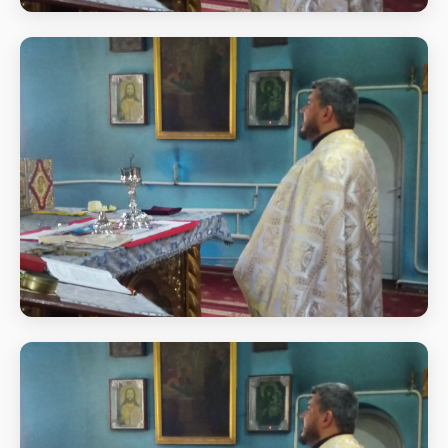
Святкове богослужіння
Початок Божественної
Святкове богослужіння
Початок Божественної