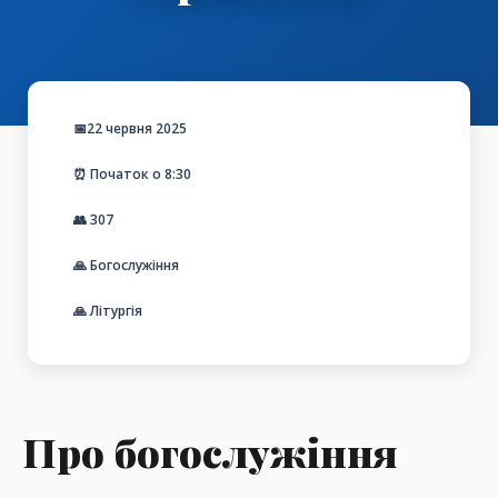
📅22 червня 2025
⏰ Початок о 8:30
👥
307
🙏 Богослужіння
🙏 Літургія
Про богослужіння