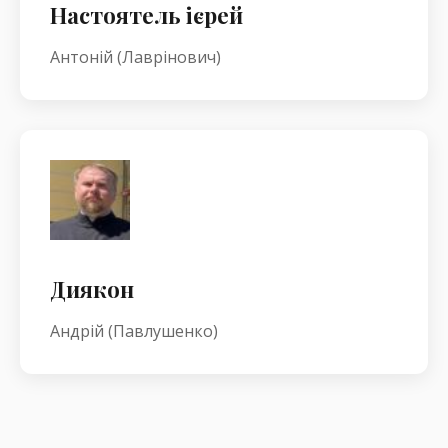
Настоятель ієрей
Антоній (Лаврінович)
Диякон
Андрій (Павлушенко)