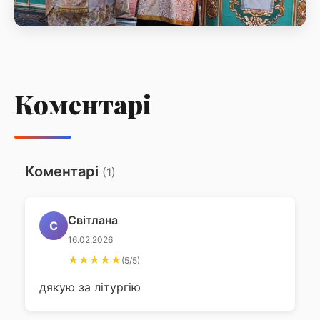
Божественна літургія у неділю 27-му
після П'ятдесятниці, Святих Праотців
Коментарі
Божественна літургія у неділю 27-му після
П'ятдесятниці, Святих Праотців
Коментарі
(1)
Світлана
С
16.02.2026
★★★★★
(5/5)
дякую за літургію