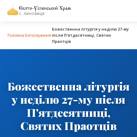
Свято-Успенський Храм
С. ЛИНОВИЦЯ
Божественна літургія у неділю 27-му
Головна
›
Богослужіння
›
після П'ятдесятниці, Святих
Праотців
Божественна літургія
у неділю 27-му після
П'ятдесятниці,
Святих Праотців