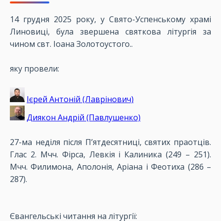
14 грудня 2025 року, у Свято-Успенському храмі
Линовиці, була звершена святкова літургія за
чином свт. Іоана Золотоустого.
.
яку провели:
Ієрей Антоній (Лаврінович)
Диякон Андрій (Павлушенко)
27-ма неділя після П’ятдесятниці, святих праотців.
Глас 2. Мчч. Фірса, Левкія і Калиника (249 – 251).
Мчч. Филимона, Аполонія, Аріана і Феотиха (286 –
287).
Євангельські читання на літургії: