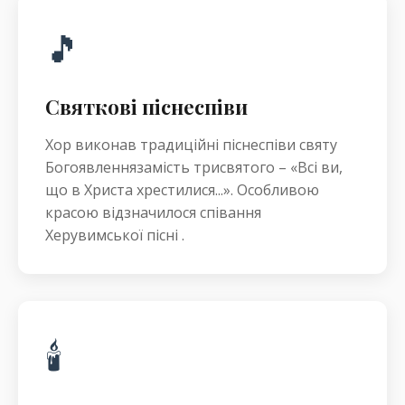
🎵
Святкові піснеспіви
Хор виконав традиційні піснеспіви святу
Богоявленнязамість трисвятого – «Всі ви,
що в Христа хрестилися...». Особливою
красою відзначилося співання
Херувимської пісні .
🕯️