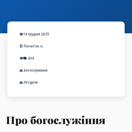
📅14 грудня 2025
⏰ Початок о
👁️‍🗨️
434
🙏 Богослужіння
🙏 Літургія
Про богослужіння