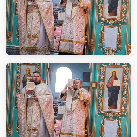
Божественна літургія у неділю 27-му
після П'ятдесятниці, Святих Праотців
Божественна літургія у неділю 27-му після
П'ятдесятниці, Святих Праотців