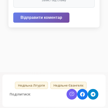
Захист від спаму
Відправити коментар
🏷️
Недільна Літургія
Недільне Євангеліє
Поділитися: