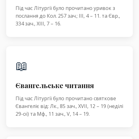
Під час Літургії було прочитано уривок з
послання до Кол. 257 зач.; III, 4 – 11. та Євр.,
334 зач., XIII, 7 – 16.
📖
Євангельське читання
Під час Літургії було прочитано святкове
Євангеліє від: Лк., 85 зач., XVII, 12 – 19 (неділі
29-ої) та Мф., 11 зач., V, 14 – 19.