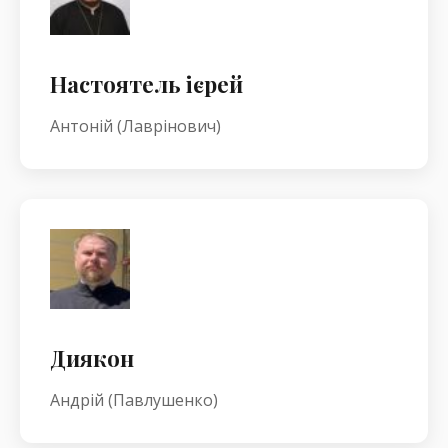
Настоятель ієрей
Антоній (Лаврінович)
Диякон
Андрій (Павлушенко)