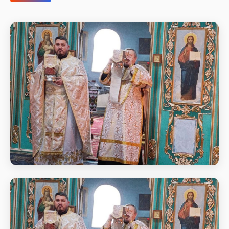
Божественна літургія у неділю 27-му
після П'ятдесятниці, Святих Праотців
Божественна літургія у неділю 27-му після
П'ятдесятниці, Святих Праотців