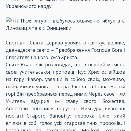
Українського нарду.
Після літургії відбулось освячення яблук в с.
Линовиція та в с. Онищенки
Сьогодні, Свята Церква урочисто святкує велике,
дванадесяте свято – Преображення Господа Бога і
Спасителя нашого Ісуса Христа.
Святе Євангеліє розповідає, що в певний момент
своєї учительської проповіді Ісус Христос зійшов
на гору Фавор, узявши із собою своїх, можливо,
найближчих учнів – Петра, Якова та Іоана. На тій
горі Він преобразився перед ними. Через своє тіло
Учитель відкрив їм славу свого божества.
Апостоли побачили поруч із Ним дві визначні
постаті Старого Заповіту: пророка Іллю, який
втілює в собі голос усіх старозавітних пророків, і
боговидця та законодавця Мойсея, котрому