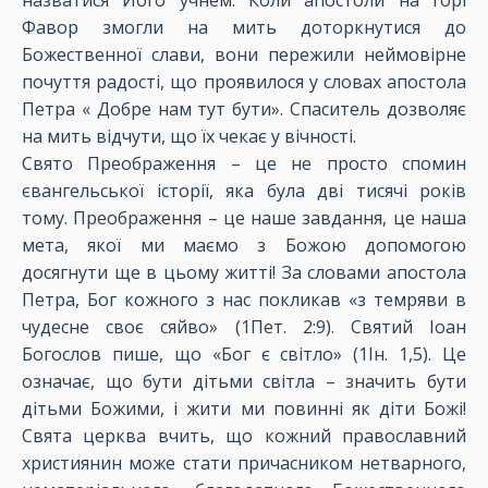
назватися Його учнем. Коли апостоли на горі
Фавор змогли на мить доторкнутися до
Божественної слави, вони пережили неймовірне
почуття радості, що проявилося у словах апостола
Петра « Добре нам тут бути». Спаситель дозволяє
на мить відчути, що їх чекає у вічності.
Свято Преображення – це не просто спомин
євангельської історії, яка була дві тисячі років
тому. Преображення – це наше завдання, це наша
мета, якої ми маємо з Божою допомогою
досягнути ще в цьому житті! За словами апостола
Петра, Бог кожного з нас покликав «з темряви в
чудесне своє сяйво» (1Пет. 2:9). Святий Іоан
Богослов пише, що «Бог є світло» (1Ін. 1,5). Це
означає, що бути дітьми світла – значить бути
дітьми Божими, і жити ми повинні як діти Божі!
Свята церква вчить, що кожний православний
християнин може стати причасником нетварного,