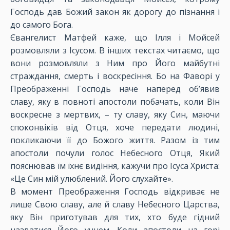
Господь дав Божий закон як дорогу до пізнання і
до самого Бога.
Євангелист Матфей каже, що Ілля і Мойсей
розмовляли з Ісусом. В інших текстах читаємо, що
вони розмовляли з Ним про Його майбутні
страждання, смерть і воскресіння. Бо на Фаворі у
Преображенні Господь наче наперед об’явив
славу, яку в повноті апостоли побачать, коли Він
воскресне з мертвих, – ту славу, яку Син, маючи
споконвіків від Отця, хоче передати людині,
покликаючи її до Божого життя. Разом із тим
апостоли почули голос Небесного Отця, Який
пояснював їм їхнє видіння, кажучи про Ісуса Христа:
«Це Син мій улюблений. Його слухайте».
В момент Преображення Господь відкриває не
лише Cвою славу, але й славу Небесного Царства,
яку Він приготував для тих, хто буде гідний