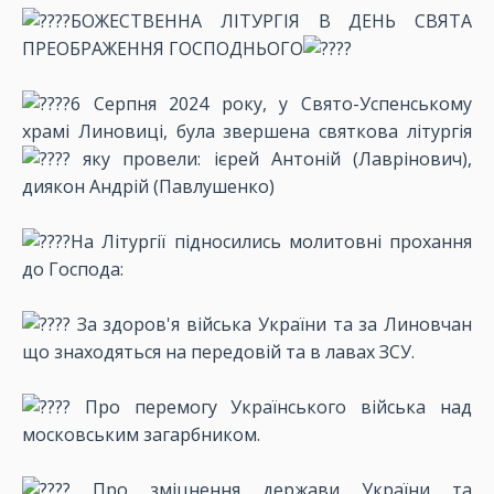
БОЖЕСТВЕННА ЛІТУРГІЯ В ДЕНЬ СВЯТА
ПРЕОБРАЖЕННЯ ГОСПОДНЬОГО
6 Серпня 2024 року, у Свято-Успенському
храмі Линовиці, була звершена святкова літургія
яку провели: ієрей Антоній (Лаврінович),
диякон Андрій (Павлушенко)
На Літургії підносились молитовні прохання
до Господа:
За здоров'я війська України та за Линовчан
що знаходяться на передовій та в лавах ЗСУ.
Про перемогу Українського війська над
московським загарбником.
Про зміцнення держави України та