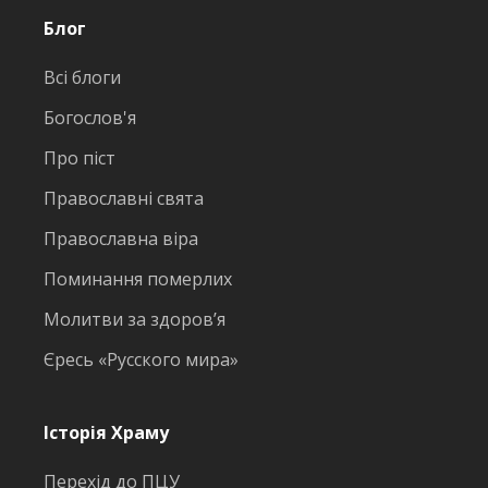
Блог
Всі блоги
Богослов'я
Про піст
Православні свята
Православна віра
Поминання померлих
Молитви за здоров’я
Єресь «Русского мира»
Історія Храму
Перехід до ПЦУ