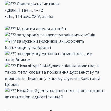
Євангельські читання:
• Діян., 1 зач., І, 1–12
• Лк., 114 зач., XXIV, 36–53
Молитви линули до неба:
за здоров’я та захист українських воїнів
за мужніх захисників, які боронять
Батьківщину на фронті
за перемогу України над московським
загарбником
Після літургії відбулася спільна молитва, а
також теплі слова та побажання духовенству та
вірянам м. Пирятин у їхньому служінні Христовій
Церкві.
Нехай цей день залишиться в серці кожного,
як свято віри, єдності та надії!