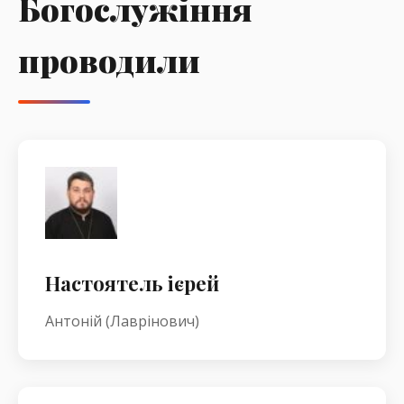
Богослужіння
проводили
Настоятель ієрей
Антоній (Лаврінович)