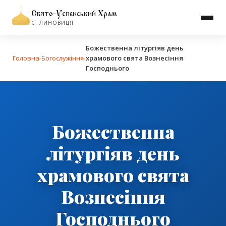
Свято-Успенський Храм
С. ЛИНОВИЦЯ
Божественна літургіяв день
Головна
›
Богослужіння
›
храмового свята Вознесіння
Господнього
Божественна
літургіяв день
храмового свята
Вознесіння
Господнього