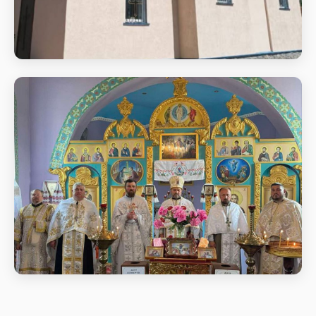
Божественна літургіяв день
храмового свята Вознесіння
Господнього
Божественна літургіяв день храмового свята
Вознесіння Господнього
Божественна літургіяв день