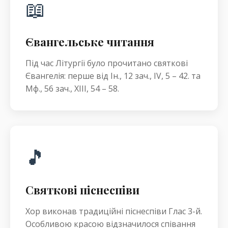
📖
Євангельське читання
Під час Літургії було прочитано святкові
Євангелія: перше від Ін., 12 зач., IV, 5 – 42. та
Мф., 56 зач., XIII, 54 – 58.
🎵
Святкові піснеспіви
Хор виконав традиційні піснеспіви Глас 3-й.
Особливою красою відзначилося співання