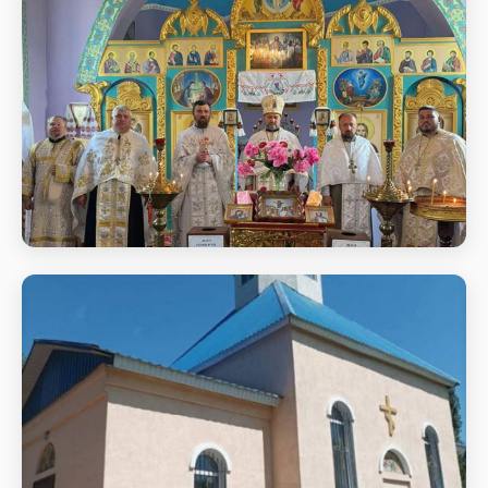
Божественна літургіяв день
храмового свята Вознесіння
Господнього
Божественна літургіяв день храмового свята
Вознесіння Господнього м Пирятин Вознесенський
храм