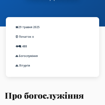
📅29 травня 2025
⏰ Початок о
👁️‍🗨️
488
🙏 Богослужіння
🙏 Літургія
Про богослужіння