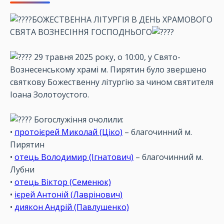
БОЖЕСТВЕННА ЛІТУРГІЯ В ДЕНЬ ХРАМОВОГО
СВЯТА ВОЗНЕСІННЯ ГОСПОДНЬОГО
29 травня 2025 року, о 10:00, у Свято-
Вознесенському храмі м. Пирятин було звершено
святкову Божественну літургію за чином святителя
Іоана Золотоустого.
Богослужіння очолили:
•
протоієрей Миколай (Ціко)
– благочинний м.
Пирятин
•
отець Володимир (Ігнатович)
– благочинний м.
Лубни
•
отець Віктор (Семенюк)
•
ієрей Антоній (Лаврінович)
•
диякон Андрій (Павлушенко)