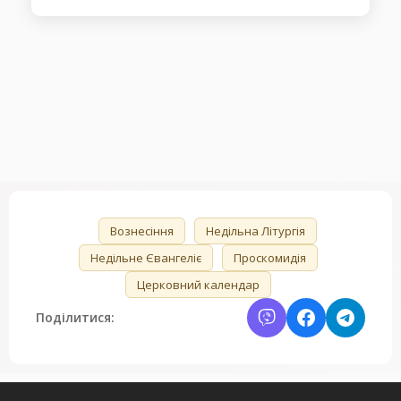
🏷️
Вознесіння
Недільна Літургія
Недільне Євангеліє
Проскомидія
Церковний календар
Поділитися: