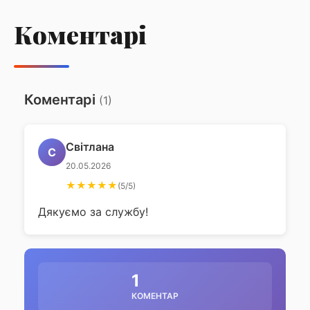
храмового свята Вознесіння
Господнього
Коментарі
Божественна літургіяв день храмового свята
Вознесіння Господнього
Коментарі
(1)
Світлана
С
20.05.2026
★★★★★
(5/5)
Дякуємо за службу!
1
КОМЕНТАР