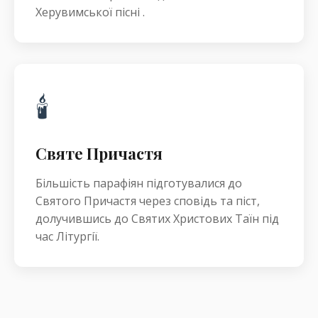
Херувимської пісні .
🕯️
Святе Причастя
Більшість парафіян підготувалися до
Святого Причастя через сповідь та піст,
долучившись до Святих Христових Таїн під
час Літургії.