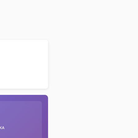
преподобного Андрія Критського
КА