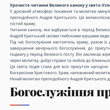
Урочисте читання Великого канону у свято-Усп
У духовній атмосфері покаяння та молитви минул
преподобного Андрія Критського. Ця великопісна 
гостей храму.
Читання канону, яке відбувається в період Велик
Андрій Критський своїми глибокими віршами веде н
Під час богослужіння настоятель храму, разом і
завершення вечірнього богослужіння, до присут
подвигу у період Великого посту. Він закликав ві
через молитву, добрі справи та любов до ближньог
Ця свята подія стала для всіх присутніх нагодою
Воскресіння Христового. Храм, наповнений молитво
Нехай молитви преподобного Андрія Критського доп
Богослужіння п