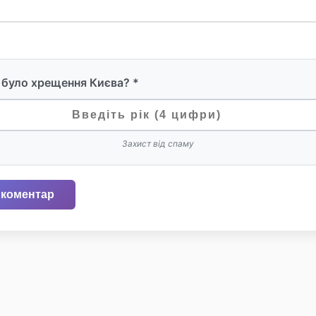
 було хрещення Києва? *
Захист від спаму
 коментар