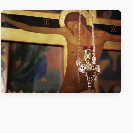
Читання другої частини Великого
канону преподобного Андрія
Критського
Читання другої частини Великого канону