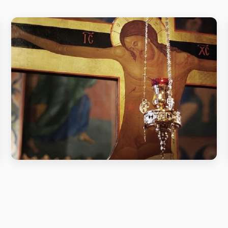
Читання другої частини Великого
канону преподобного Андрія
Критського
Читання другої частини Великого канону