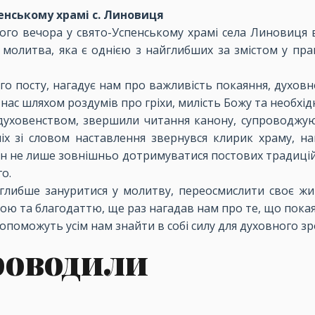
енському храмі с. Линовиця
ого вечора у свято-Успенському храмі села Линовиця в
молитва, яка є однією з найглибших за змістом у прав
ого посту, нагадує нам про важливість покаяння, духо
ас шляхом роздумів про гріхи, милість Божу та необхі
з духовенством, звершили читання канону, супроводжу
ніх зі словом наставлення звернувся клирик храму, н
рян не лише зовнішньо дотримуватися постових традиці
о.
 глибше зануритися у молитву, переосмислити своє жит
ю та благодаттю, ще раз нагадав нам про те, що покаян
оможуть усім нам знайти в собі силу для духовного зро
роводили