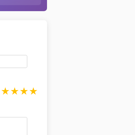
★
★
★
★
★