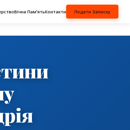
ерство
Вічна Памʼять
Контакти
Подати Записку
стини
ну
дрія