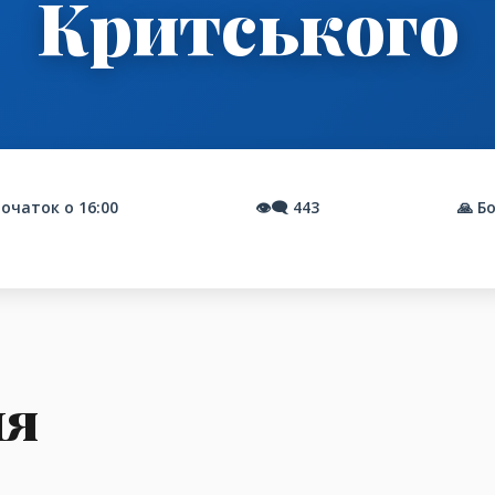
Критського
очаток о 16:00
👁️‍🗨️
443
🙏 Б
ня