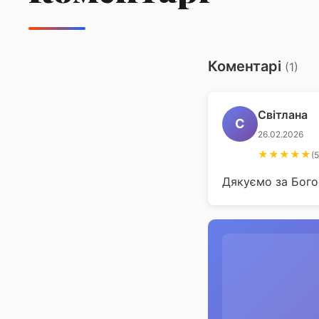
преподобного Андрія Критського
Коментарі
(1)
Світлана
С
26.02.2026
★★★★★
(5
Дякуємо за Богос