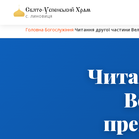
Свято-Успенський Храм
С. ЛИНОВИЦЯ
Головна
›
Богослужіння
›
Читання другої частини Ве
Чита
В
пре