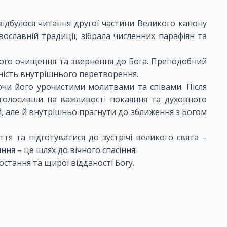
ідбулося читання другої частини Великого канону
ославній традиції, зібрала численних парафіян та
вного очищення та звернення до Бога. Преподобний
дність внутрішнього перетворення.
ючи його урочистими молитвами та співами. Після
аголосивши на важливості покаяння та духовного
й, але й внутрішньо прагнути до зближення з Богом
тя та підготуватися до зустрічі великого свята –
ня – це шлях до вічного спасіння.
стання та щирої відданості Богу.