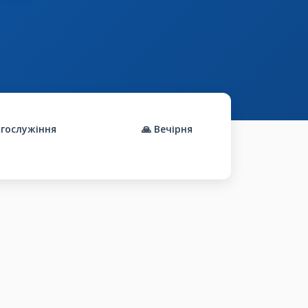
огослужіння
🙏 Вечірня