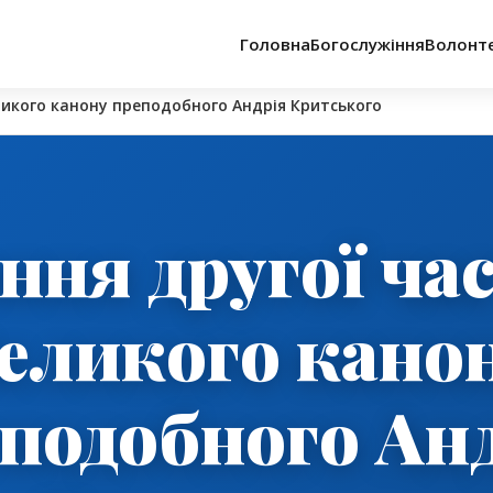
Головна
Богослужіння
Волонт
ликого канону преподобного Андрія Критського
ння другої ча
еликого кано
подобного Ан