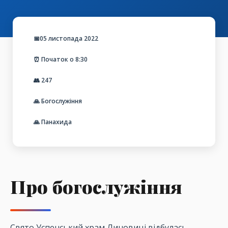
📅05 листопада 2022
⏰ Початок о 8:30
👥
247
🙏 Богослужіння
🙏 Панахида
Про богослужіння
Свято Успенський храм Линовиці відбулась