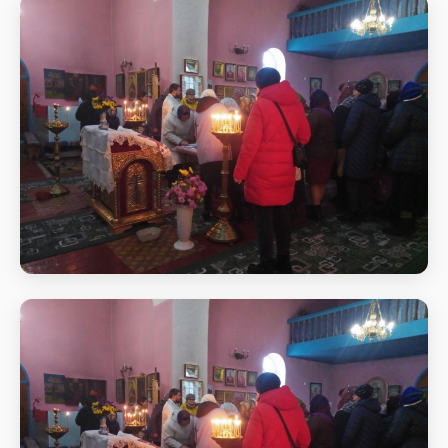
Святкове богослужіння
Початок Божественної
Святкове богослужіння
Початок Божественної