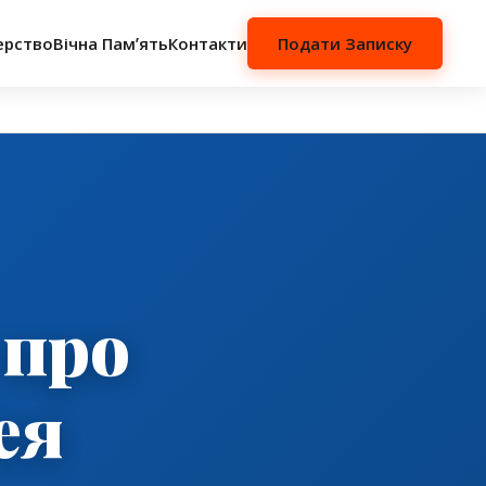
ерство
Вічна Памʼять
Контакти
Подати Записку
 про
ея