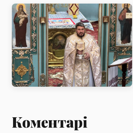
Літургія у неділю про митаря і
фарисея
Коментарі
Літургія у неділю про митаря і фарисея