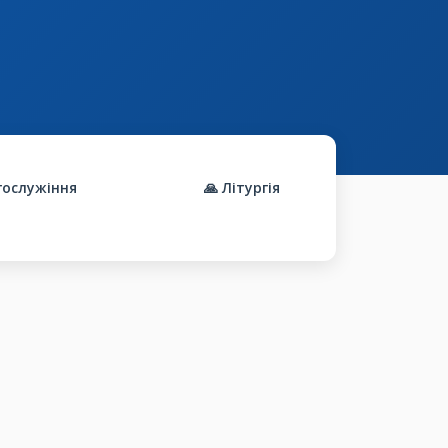
гослужіння
🙏 Літургія