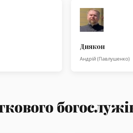
Диякон
Андрій (Павлушенко)
ткового богослужі