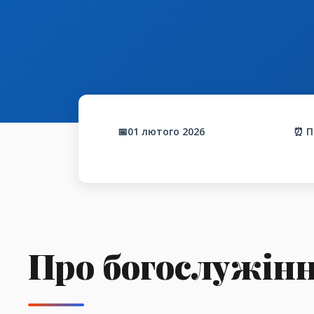
📅01 лютого 2026
⏰ П
Про богослужін