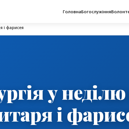
Головна
Богослужіння
Волонт
я і фарисея
ургія у неділю
итаря і фарис