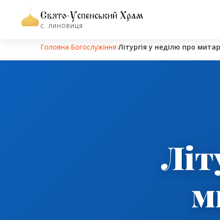
Свято-Успенський Храм
С. ЛИНОВИЦЯ
Головна
›
Богослужіння
›
Літургія у неділю про митар
Літ
м