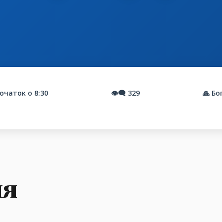
очаток о 8:30
👁️‍🗨️
329
🙏 Бо
ня