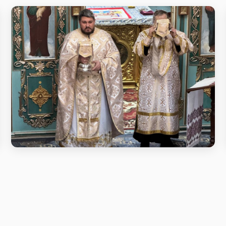
Літургія у неділю про митаря і
фарисея
Літургія у неділю про митаря і фарисея