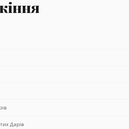
ужіння
рів
ятих Дарів