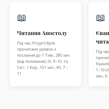
📖
📖
Читання Апостолу
Єван
чита
Під час Літургії було
прочитано уривок з
Під час
послання до 1 Тим., 285 зач.
прочит
(від половини), IV, 9–15. та
Євангел
Свт.: 1 Кор., 151 зач., XII, 7 –
1–10 (п
11.
зач., X,