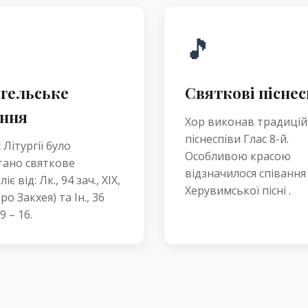
🎵
гельське
Святкові піснес
ння
Хор виконав традицій
піснеспіви Глас 8-й.
 Літургії було
Особливою красою
ано святкове
відзначилося співання
іє від: Лк., 94 зач., XIX,
Херувимської пісні .
ро Закхея) та Ін., 36
 9 – 16.