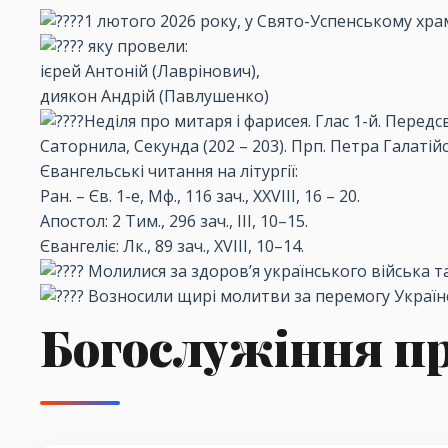
1 лютого 2026 року, у Свято-Успенському храм
яку провели:
ієрей Антоній (Лаврінович),
диякон Андрій (Павлушенко)
Неділя про митаря і фарисея. Глас 1-й. Перед
Саторнила, Секунда (202 – 203). Прп. Петра Галатійс
Євангельські читання на літургії:
Ран. – Єв. 1-е, Мф., 116 зач., XXVIII, 16 – 20.
Апостол: 2 Тим., 296 зач., III, 10–15.
Євангеліє: Лк., 89 зач., XVIII, 10–14.
Молилися за здоров’я українського війська т
Возносили щирі молитви за перемогу Україн
Богослужіння п