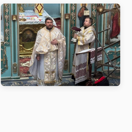
Літургія у неділю про митаря і
фарисея
Літургія у неділю про митаря і фарисея