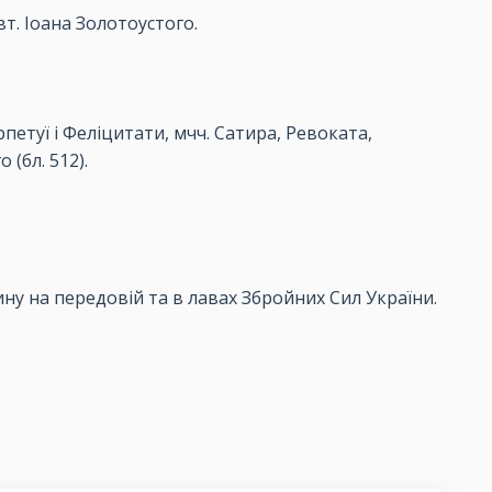
т. Іоана Золотоустого.
петуї і Феліцитати, мчч. Сатира, Ревоката,
(бл. 512).
ну на передовій та в лавах Збройних Сил України.