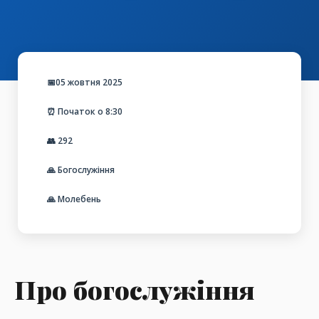
📅05 жовтня 2025
⏰ Початок о 8:30
👥
292
🙏 Богослужіння
🙏 Молебень
Про богослужіння