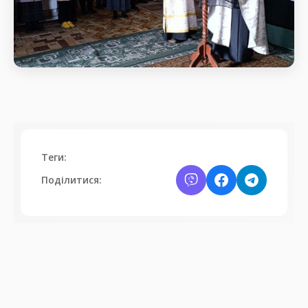
Святкове богослужіння
Початок Божественної
Теги:
Поділитися: