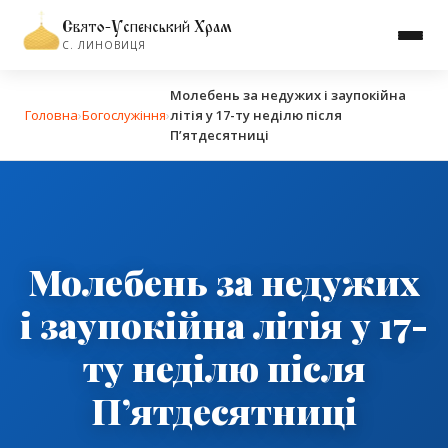
Свято-Успенський Храм
С. ЛИНОВИЦЯ
Молебень за недужих і заупокійна
Головна
›
Богослужіння
›
літія у 17-ту неділю після
П’ятдесятниці
Молебень за недужих
і заупокійна літія у 17-
ту неділю після
П’ятдесятниці