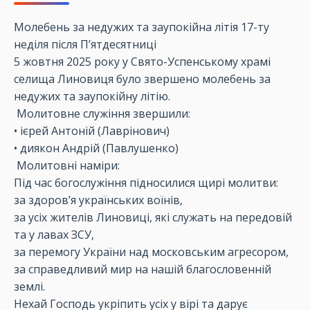
Молебень за недужих та заупокійна літія 17-ту
неділя після П’ятдесятниці
5 жовтня 2025 року у Свято-Успенському храмі
селища Линовиця було звершено молебень за
недужих та заупокійну літію.
Молитовне служіння звершили:
• ієрей Антоній (Лаврінович)
• диякон Андрій (Павлушенко)
Молитовні наміри:
Під час богослужіння підносилися щирі молитви:
за здоров’я українських воїнів,
за усіх жителів Линовиці, які служать на передовій
та у лавах ЗСУ,
за перемогу України над московським агресором,
за справедливий мир на нашій благословенній
землі.
Нехай Господь укріпить усіх у вірі та дарує