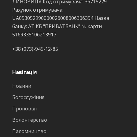
ЛИНОВИЦЯ Код отримувача: 36715229
Рахунок отримувача:
UA053052990000026008006306394 Назва
банку: АТ КБ "ПРИВАТБАНК" № карти
5169335106213917
+38 (073)-945-12-85
Навігація
Новини
Богослужіння
Проповіді
Волонтерство
Паломництво