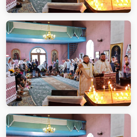
Святкове богослужіння
Початок Божественної
Святкове богослужіння
Початок Божественної