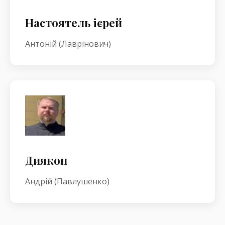
Настоятель ієрей
Антоній (Лаврінович)
Диякон
Андрій (Павлушенко)