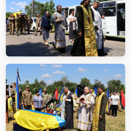
Заупокійна панахида за полеглим
воїном Ярославом В'юновим
Заупокійна панахида за полеглим воїном
Ярославом В'юновим