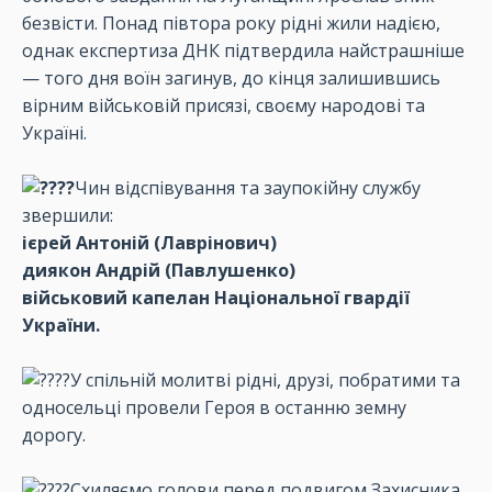
безвісти. Понад півтора року рідні жили надією,
однак експертиза ДНК підтвердила найстрашніше
— того дня воїн загинув, до кінця залишившись
вірним військовій присязі, своєму народові та
Україні.
Чин відспівування та заупокійну службу
звершили:
ієрей Антоній (Лаврінович)
диякон Андрій (Павлушенко)
військовий капелан Національної гвардії
України.
У спільній молитві рідні, друзі, побратими та
односельці провели Героя в останню земну
дорогу.
Схиляємо голови перед подвигом Захисника,