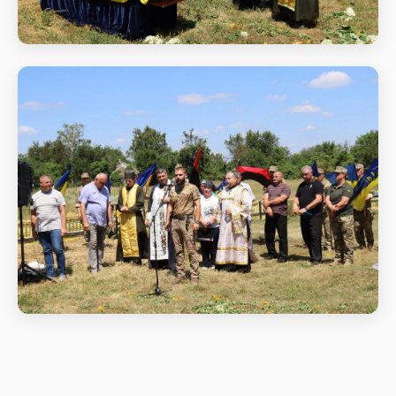
Заупокійна панахида за полеглим
воїном Ярославом В'юновим
Заупокійна панахида за полеглим воїном
Ярославом В'юновим
Заупокійна панахида за полеглим
воїном Ярославом В'юновим