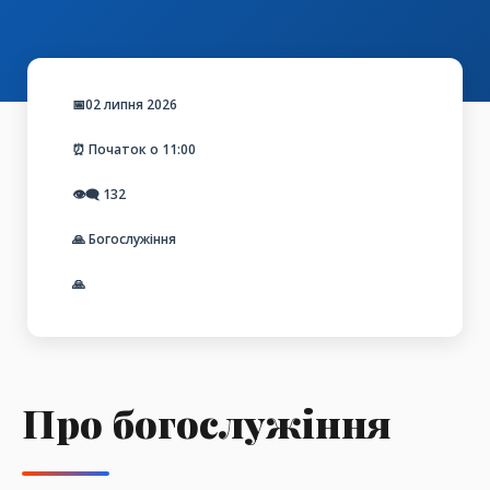
📅02 липня 2026
⏰ Початок о 11:00
👁️‍🗨️
132
🙏 Богослужіння
🙏
Про богослужіння