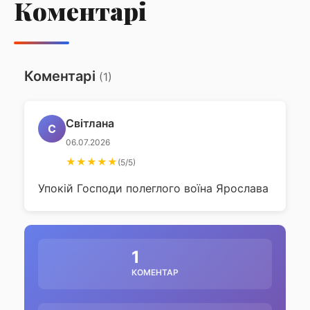
Коментарі
Заупокійна панахида за полеглим воїном
Ярославом В'юновим
Коментарі
(1)
Світлана
С
06.07.2026
★★★★★
(5/5)
Упокій Господи полеглого воїна Ярослава
1
КОМЕНТАР