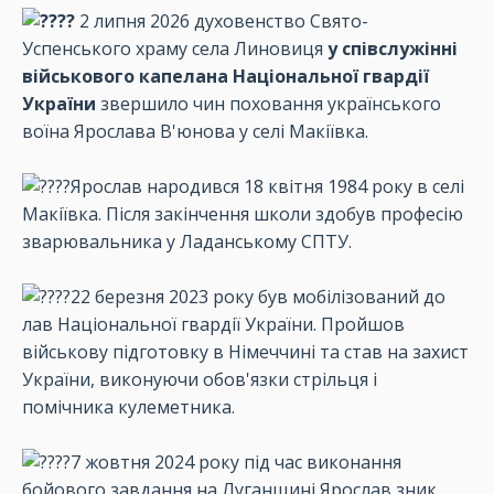
2 липня 2026 духовенство Свято-
Успенського храму села Линовиця
у співслужінні
військового капелана Національної гвардії
України
звершило чин поховання українського
воїна Ярослава В'юнова у селі Макіївка.
Ярослав народився 18 квітня 1984 року в селі
Макіївка. Після закінчення школи здобув професію
зварювальника у Ладанському СПТУ.
22 березня 2023 року був мобілізований до
лав Національної гвардії України. Пройшов
військову підготовку в Німеччині та став на захист
України, виконуючи обов'язки стрільця і
помічника кулеметника.
7 жовтня 2024 року під час виконання
бойового завдання на Луганщині Ярослав зник