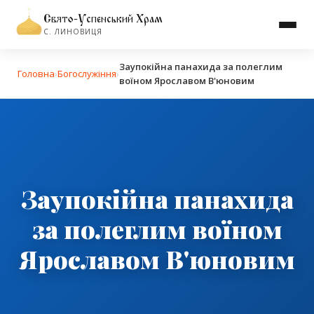
Свято-Успенський Храм
С. ЛИНОВИЦЯ
Заупокійна панахида за полеглим
Головна
›
Богослужіння
›
воїном Ярославом В'юновим
Заупокійна панахида
за полеглим воїном
Ярославом В'юновим