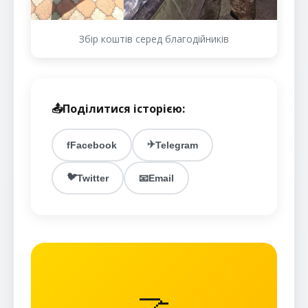
Збір коштів серед благодійників
📤
Поділитися історією:
✈️
f
Facebook
Telegram
🐦
Twitter
📧
Email
🤝