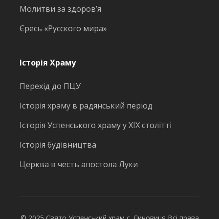
Молитви за здоров’я
Єресь «Русского мира»
Історія Храму
Перехід до ПЦУ
Історія храму в радянський період
Історія Успенського храму у ХІХ столітті
Історія будівництва
Церква в честь апостола Луки
© 2025 Свято Успенський храм с. Линовиця Всі права