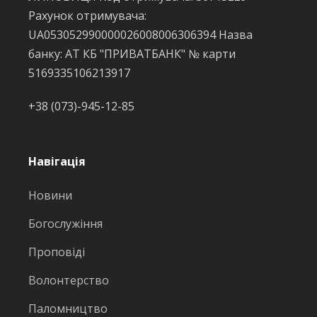
Рахунок отримувача:
UA053052990000026008006306394 Назва
банку: АТ КБ "ПРИВАТБАНК" № карти
5169335106213917
+38 (073)-945-12-85
Навігація
Новини
Богослужіння
Проповіді
Волонтерство
Паломництво