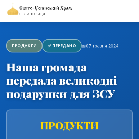
Свято-Успенський Храм
←
Повернутися до розділу волонтерства
С. ЛИНОВИЦЯ
ПРОДУКТИ
✅ ПЕРЕДАНО
📅
07 травня 2024
Наша громада
передала великодні
подарунки для ЗСУ
ПРОДУКТИ