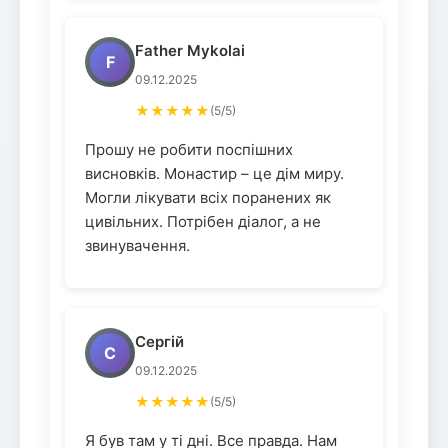
Father Mykolai
F
09.12.2025
★★★★★
(5/5)
Прошу не робити поспішних
висновків. Монастир – це дім миру.
Могли лікувати всіх поранених як
цивільних. Потрібен діалог, а не
звинувачення.
Сергій
С
09.12.2025
★★★★★
(5/5)
Я був там у ті дні. Все правда. Нам