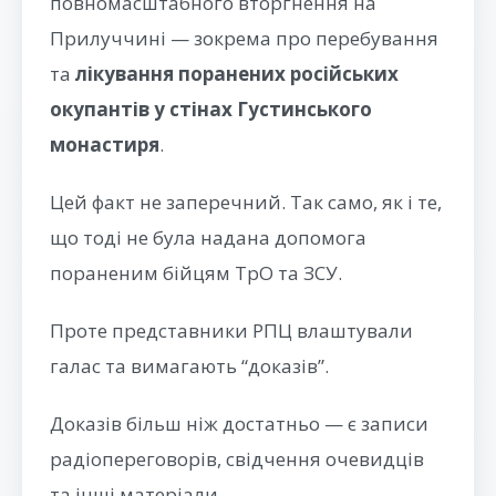
повномасштабного вторгнення на
Прилуччині — зокрема про перебування
та
лікування поранених російських
окупантів у стінах Густинського
монастиря
.
Цей факт не заперечний. Так само, як і те,
що тоді не була надана допомога
пораненим бійцям ТрО та ЗСУ.
Проте представники РПЦ влаштували
галас та вимагають “доказів”.
Доказів більш ніж достатньо — є записи
радіопереговорів, свідчення очевидців
та інші матеріали.