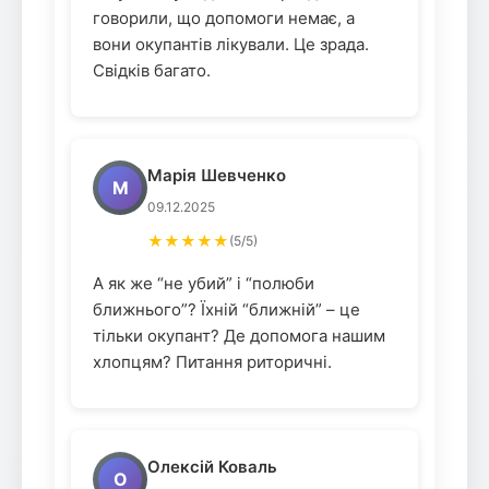
говорили, що допомоги немає, а
вони окупантів лікували. Це зрада.
Свідків багато.
Марія Шевченко
М
09.12.2025
★★★★★
(5/5)
А як же “не убий” і “полюби
ближнього”? Їхній “ближній” – це
тільки окупант? Де допомога нашим
хлопцям? Питання риторичні.
Олексій Коваль
О