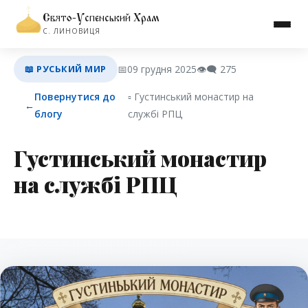
Свято-Успенський Храм
С. ЛИНОВИЦЯ
📖 РУСЬКИЙ МИР
📅
09 грудня 2025
👁️‍🗨️
275
Повернутися до
▫︎ Густинський монастир на
←
блогу
службі РПЦ
Густинський монастир
на службі РПЦ