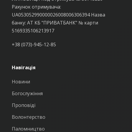
Рахунок отримувача:
UA053052990000026008006306394 Назва
банку: АТ КБ "ПРИВАТБАНК" № карти
5169335106213917
+38 (073)-945-12-85
Навігація
Новини
Богослужіння
Проповіді
Волонтерство
Паломництво