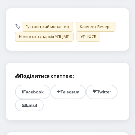
🏷️
Густинський монастир
Климент Вечеря
Ніжинська єпархія УПЦ МП
УПЦФСБ
📤
Поділитися статтею:
✈️
🐦
f
Facebook
Telegram
Twitter
📧
Email