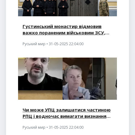
Густинський монастир відмовив
важко пораненим військовим ЗСУ,
зате приютив поранених окупантів
Руський мир • 31-05-2025 22:04:00
Чи може УПЦ залишатися частиною
РПЦ і водночас вимагати визнання
як українська церква
Руський мир • 31-05-2025 22:04:00