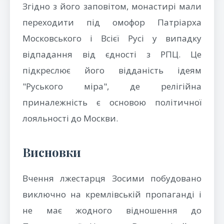
Згідно з його заповітом, монастирі мали
переходити під омофор Патріарха
Московського і Всієї Русі у випадку
відпадання від єдності з РПЦ. Це
підкреслює його відданість ідеям
"Руського міра", де релігійна
приналежність є основою політичної
лояльності до Москви.
Висновки
Вчення лжестарця Зосими побудовано
виключно на кремлівській пропаганді і
не має жодного відношення до