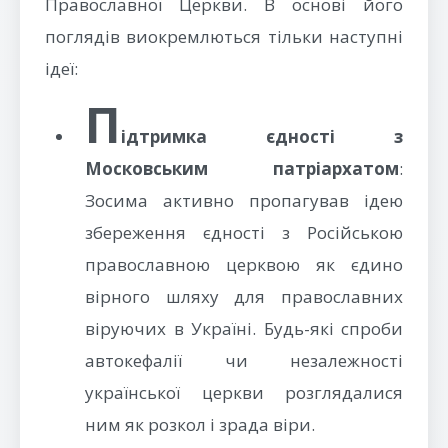
Православної Церкви. В основі його
поглядів виокремлються тільки наступні
ідеї:
П
ідтримка єдності з
Московським патріархатом
:
Зосима активно пропагував ідею
збереження єдності з Російською
православною церквою як єдино
вірного шляху для православних
віруючих в Україні. Будь-які спроби
автокефалії чи незалежності
української церкви розглядалися
ним як розкол і зрада віри.