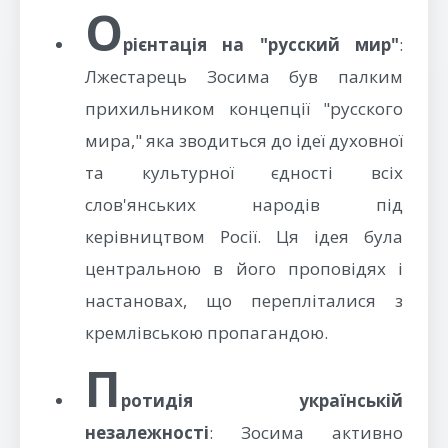
О
рієнтація на "русский мир"
:
Лжестарець Зосима був палким
прихильником концепції "русского
мира," яка зводиться до ідеї духовної
та культурної єдності всіх
слов'янських народів під
керівництвом Росії. Ця ідея була
центральною в його проповідях і
настановах, що перепліталися з
кремлівською пропагандою.
П
ротидія українській
незалежності
: Зосима активно