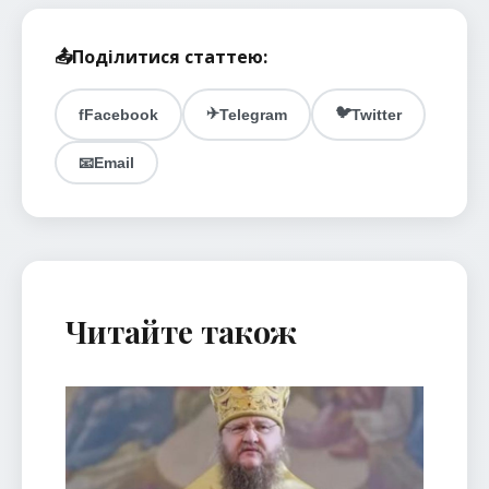
📤
Поділитися статтею:
✈️
🐦
f
Facebook
Telegram
Twitter
📧
Email
Читайте також