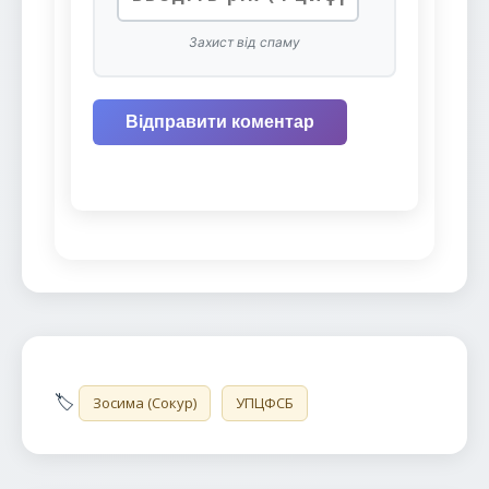
Захист від спаму
Відправити коментар
🏷️
Зосима (Сокур)
УПЦФСБ