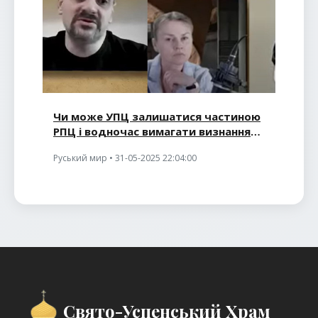
Чи може УПЦ залишатися частиною
РПЦ і водночас вимагати визнання
як українська церква
Руський мир • 31-05-2025 22:04:00
Свято-Успенський Храм