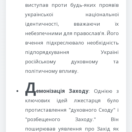
виступав проти будь-яких проявів
української національної
ідентичності, вважаючи їх
небезпечними для православ'я. Його
вчення підкреслювало необхідність
підпорядкування Україні
російському духовному та
політичному впливу.
Д
емонізація Заходу
: Однією з
ключових ідей лжестарця було
протиставлення "духовного Сходу" і
"розбещеного Заходу." Він
поширював уявлення про Захід як