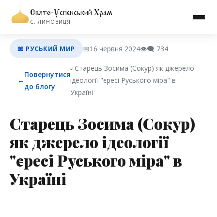
Свято-Успенський Храм
С. ЛИНОВИЦЯ
📖 РУСЬКИЙ МИР
📅
16 червня 2024
👁️‍🗨️
734
▫︎ Старець Зосима (Сокур) як джерело
Повернутися
←
ідеології "єресі Руського міра" в
до блогу
Україні
Старець Зосима (Сокур)
як джерело ідеології
"єресі Руського міра" в
Україні