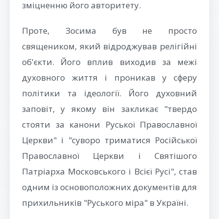
зміцненню його авторитету.
Проте, Зосима був не просто
священиком, який відроджував релігійні
об'єкти. Його вплив виходив за межі
духовного життя і проникав у сферу
політики та ідеології. Його духовний
заповіт, у якому він закликає "твердо
стояти за канони Руської Православної
Церкви" і "суворо триматися Російської
Православної Церкви і Святішого
Патріарха Московського і Всієї Русі", став
одним із основоположних документів для
прихильників "Руського міра" в Україні.