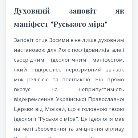
Духовний заповіт як
маніфест "Руського міра"
Заповіт отця Зосими є не лише духовним
настановою для його послідовників, але і
своєрідним ідеологічним маніфестом,
який підкреслює нерозривний зв'язок
між релігією та політикою. Він прямо
вказує на неприпустимість
відокремлення Української Православної
Церкви від Москви, що є головною тезою
ідеології "Руського міра". Ця ідеологія має
на меті збереження та зміцнення впливу