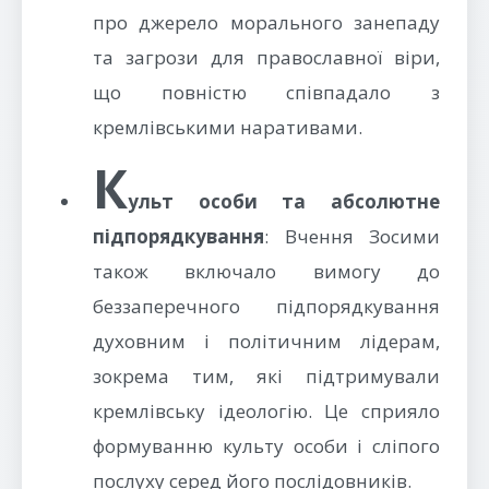
про джерело морального занепаду
та загрози для православної віри,
що повністю співпадало з
кремлівськими наративами.
К
ульт особи та абсолютне
підпорядкування
: Вчення Зосими
також включало вимогу до
беззаперечного підпорядкування
духовним і політичним лідерам,
зокрема тим, які підтримували
кремлівську ідеологію. Це сприяло
формуванню культу особи і сліпого
послуху серед його послідовників.