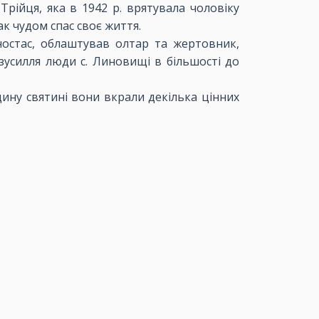
рійця, яка в 1942 р. врятувала чоловіку
к чудом спас своє життя.
ностас, облаштував олтар та жертовник,
зусилля люди с. Линовищі в більшості до
дину святині вони вкрали декілька цінних