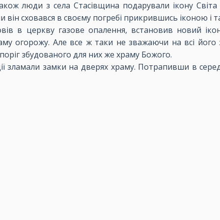
акож люди з села Стасівщина подарували ікону Світа Т
и він сховався в своєму погребі прикрившись іконою і та
ровів в церкву газове опалення, встановив новий іко
му огорожу. Але все ж таки не зважаючи на всі його 
поріг збудованого для них же храму Божого.
одії зламали замки на дверях храму. Потрапивши в сере