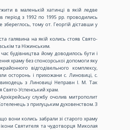
жити в маленькій хатинці в якій ледве
в період з 1992 по 1995 рр. проводились
 збереглось, тому от. Георгій діставши у
та галявина на якій колись стояв Свято-
вськім та Ніжинським.
 час будівництва йому доводилось бути і
ження храму без спонсорської допомоги яку
районного відгодівельного комплексу,
ли осторонь і прихожани с. Линовиці, с.
 виходець з Линовиці Неправн І. М. Так
тя Свято-Успенський храм.
. Архієрейську службу очолив митрополит
 Котеленець з прилуцьким духовенством. З
 що вони колись забрали зі старого храму
і ікони Святителя та чудотворця Миколая