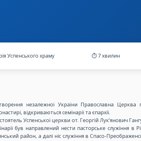
орія Успенського храму
⏱️ 7 хвилин
творення незалежної України Православна Церква п
стирі, відкриваються семінарії та єпархії.
тоятель Успенської церкви от. Георгій Лук’янович Ганг
мінарії був направлений нести пасторське служіння в 
ський район, а далі ніс служіння в Спасо-Преображенсь