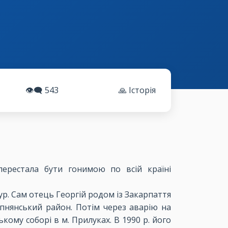
👁️‍🗨️
543
🙏 Історія
ерестала бути гонимою по всій країні
ур. Сам отець Георгій родом із Закарпаття
Ріпнянський район. Потім через аварію на
кому соборі в м. Прилуках. В 1990 р. його