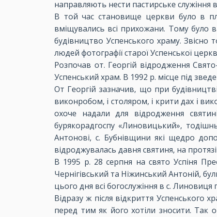
направляють нести пастирське служіння в
В той час становище церкви було в пл
вміщувались всі прихожани. Тому було в
будівництво Успенського храму. Звісно т
людей фотографії старої Успенської церкви
Розпочав от. Георгій відродження Свято
Успенський храм. В 1992 р. місце під зве
От Георгій зазначив, що при будівництв
виконробом, і столяром, і крити дах і ви
охоче надали для відродження святині
бурякорадгоспу «Линовицький», тодішньог
Антонові, с. Бубнівщини які щедро доп
відроджувалась давня святиня, на протязі
В 1995 р. 28 серпня на свято Успіня Пр
Чернігівський та Ніжинський Антоній, бу
цього дня всі богослужіння в с. Линовиця
Відразу ж після відкриття Успенського х
перед тим як його хотіли зносити. Так 