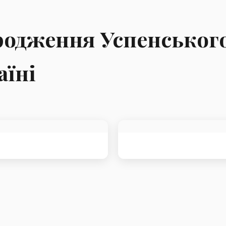
родження Успенського
аїні