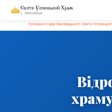
Свято-Успенський Храм
С. ЛИНОВИЦЯ
Головна
›
Історiя Линовицького Свято Успенсько
Відр
храму