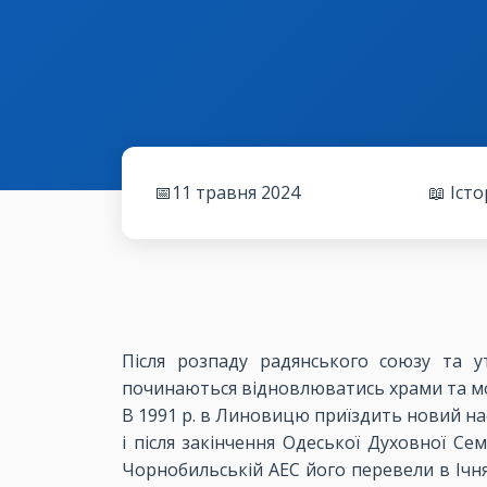
📅11 травня 2024
📖 Іст
Після розпаду радянського союзу та у
починаються відновлюватись храми та мона
В 1991 р. в Линовицю приїздить новий нас
і після закінчення Одеської Духовної Се
Чорнобильській АЕС його перевели в Ічнян