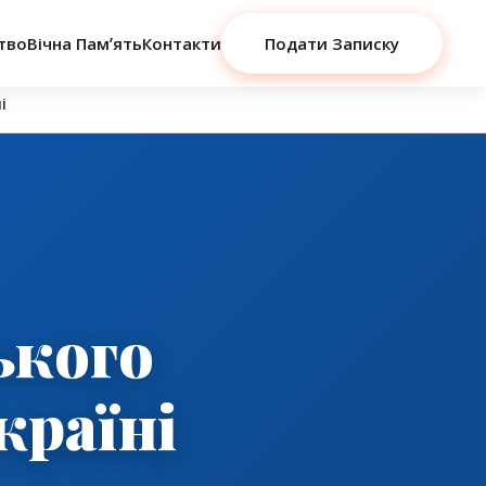
тво
Вічна Памʼять
Контакти
Подати Записку
і
ького
країні