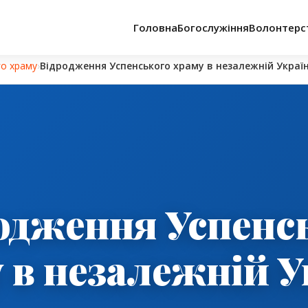
Головна
Богослужіння
Волонтерс
го храму
›
Відродження Успенського храму в незалежній Україн
одження Успенс
 в незалежній У