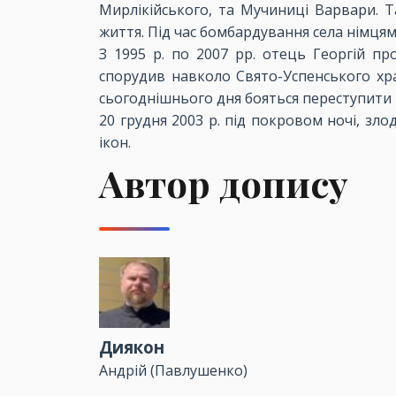
Мирлікійського, та Мучиниці Варвари. Т
життя. Під час бомбардування села німцям
З 1995 р. по 2007 рр. отець Георгій п
спорудив навколо Свято-Успенського хра
сьогоднішнього дня бояться переступити 
20 грудня 2003 р. під покровом ночі, зл
ікон.
Автор допису
Диякон
Андрій (Павлушенко)