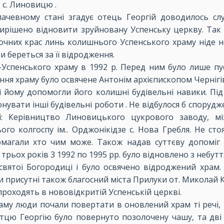
 с. Линовицю .
ачевному стані згадує отець Георгій доводилось слу
ирішено відновити зруйновану Успенську церкву. Так 
очних крас линь колишнього Успенського храму ніде не
 береться за її відродження.
-Успенського храму в 1992 р. Перед ним було лише пус
дення храму було освячене Антонім архієпископом Чернігі
і йому допомогли його колишні будівельні навики. Під
конувати інші будівельні роботи . Не відбулося б споруд
: Керівництво Линовицького цукрового заводу, між
о колгоспу ім.. Орджонікідзе с. Нова Гребля. Не стоя
омагали хто чим може. Також надав суттєву допоміг
 трьох років 3 1992 по 1995 рр. було відновлено з небут
есвятої Богородиці і було освячено відроджений храм
ли присутні також благосний міста Прилуки от. Миколай
 проходять в нововідкритій Успенській церкві.
раму люди почали повертати в оновлений храм ті речі,
отцю Георгію було повернуто позолочену чашу, та дв