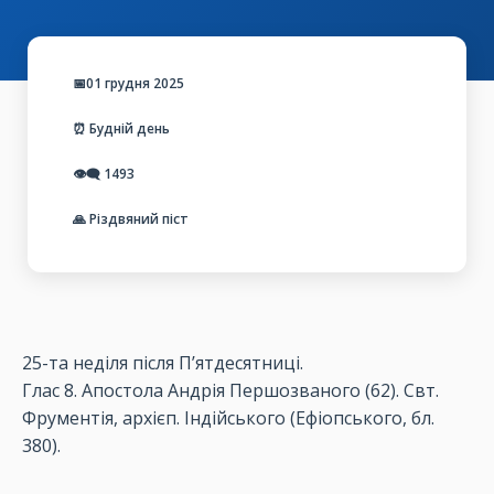
📅01 грудня 2025
⏰ Будній день
👁️‍🗨️
1493
🙏 Різдвяний піст
25-та неділя після П’ятдесятниці.
Глас 8. Апостола Андрія Першозваного (62).
Свт.
Фрументія, архієп. Індійського (Ефіопського, бл.
380).