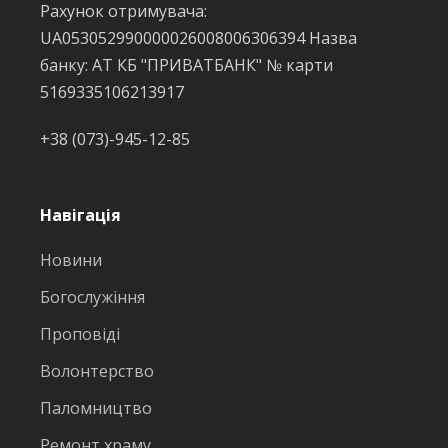
Рахунок отримувача:
UA053052990000026008006306394 Назва
банку: АТ КБ "ПРИВАТБАНК" № карти
5169335106213917
+38 (073)-945-12-85
Навігація
Новини
Богослужіння
Проповіді
Волонтерство
Паломництво
Ремонт храму