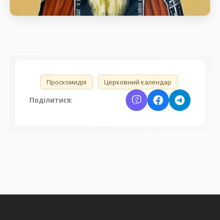
Преподобного Антонія Печерського
день пам’яті Преподобного Антонія Печерського
🏷️
Проскомидія
Церковний календар
Поділитися: