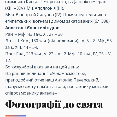
схимника Києво Печерського, в Дальніх печерах
(ХІІІ – ХІV). Мч. Аполлонія (ІІІ).
Мчч. Віанора й Силуана (ІV). Прмчч. пустельників
єгипетських, вогнем і димом закатованих (бл. 398).
Апостол і Євангеліє дня:
Ран. – Мф., 43 зач., XI, 27 – 30.
Літ. – 1 Кор., 130 зач. (від половини), IV, 5 – 8. Мф., 55
зач., XIII, 44 – 54.
Прп.: Гал., 213 зач., V, 22 – VI, 2. Мф., 10 зач., IV, 25 – V,
12.
Богослужбові вказівки на цей день:
На ранній величання «Ублажаємо тебе,
преподобний отче наш Антонію Печерський, і
шануємо святу пам’ять твою, наставнику монахів і
співрозмовнику ангелів»
Фотографії до свята