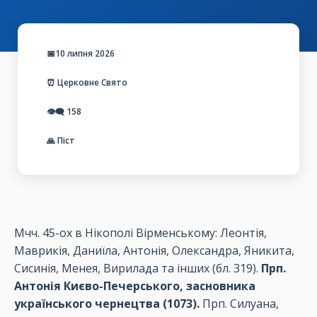
📅10 липня 2026
⏰ Церковне Свято
👁️‍🗨️
158
🙏 Піст
Мчч. 45-ох в Нікополі Вірменському: Леонтія,
Маврикія, Даниїла, Антонія, Олександра, Яникита,
Сисинія, Менея, Вирилада та інших (бл. 319).
Прп.
Антонія Києво-Печерського, засновника
українського чернецтва (1073).
Прп. Силуана,