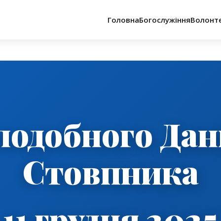
Головна
Богослужіння
Волонт
подобного Дан
Стовпника
11 грудня 2025