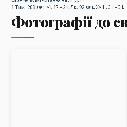
Євангельські читання на літургії:
1
Тим., 289 зач., VI, 17
– 21.
Лк., 92 зач., XVIII, 31
– 34.
Фотографії до с