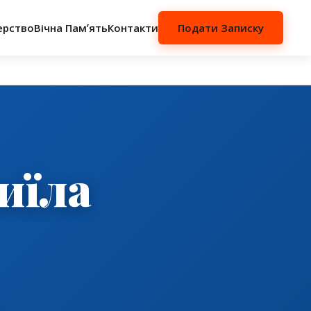
ерство
Вічна Памʼять
Контакти
Подати Записку
иїла