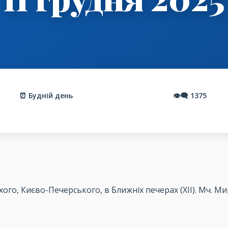
⏰ Будній день
👁️‍🗨️
1375
ого, Києво-Печерського, в Ближніх печерах (ХІІ). Мч. Мира