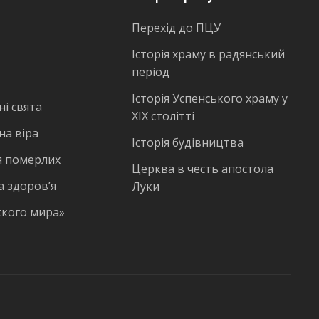
Перехід до ПЦУ
Історія храму в радянський
період
Історія Успенського храму у
і свята
ХІХ столітті
на віра
Історія будівництва
 померлих
Церква в честь апостола
а здоров’я
Луки
ского мира»