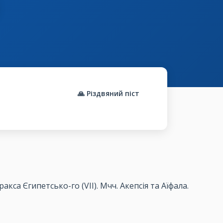
🙏 Різдвяний піст
кса Єгипетсько-го (VІІ). Мчч. Акепсія та Аїфала.