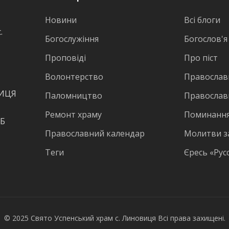
Новини
Всі блоги
.
Богослужіння
Богослов'я
Проповіді
Про піст
Волонтерство
Православн
ВИЦЯ
Паломництво
Православ
Ремонт храму
Поминання
КБ
Православний календар
Молитви з
Теги
Єресь «Рус
© 2025 Свято Успенський храм с. Линовиця Всі права захищені.