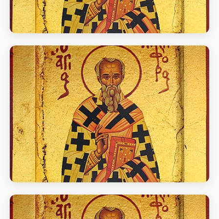
Перенесення мощів свт. Никифора,
патр. Константинопольського (846).
день пам’яті Перенесення мощів свт. Никифора,
патр. Константинопольського (846).
Перенесення мощів свт. Никифора,
патр. Константинопольського (846).