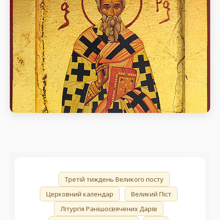
день пам’яті Перенесення мощів свт. Никифора,
патр. Константинопольського (846).
Перенесення мощів свт. Никифора,
патр. Константинопольського (846).
день пам’яті Перенесення мощів свт. Никифора,
патр. Константинопольського (846).
🏷️
Третій тиждень Великого посту
Церковний календар
Великий Піст
Літургія Ранішосвячених Дарів