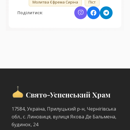
Молитва Єфрема Сиріна
Піст
Поділитися:
Свято-Успенський Храм
17584, Україна, Прилуцький р-н, Чернігівська
обл., с. Линовиця, вулиця Якова Де Бальмена,
будинок, 24