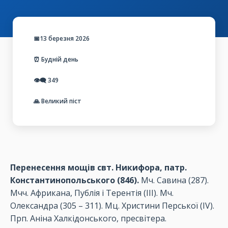
📅13 березня 2026
⏰ Будній день
👁️‍🗨️
349
🙏 Великий піст
Перенесення мощів свт. Никифора, патр.
Константинопольського (846).
Мч. Савина (287).
Мчч. Африкана, Публія і Терентія (ІІІ). Мч.
Олександра (305 – 311). Мц. Христини Перської (ІV).
Прп. Аніна Халкідонського, пресвітера.