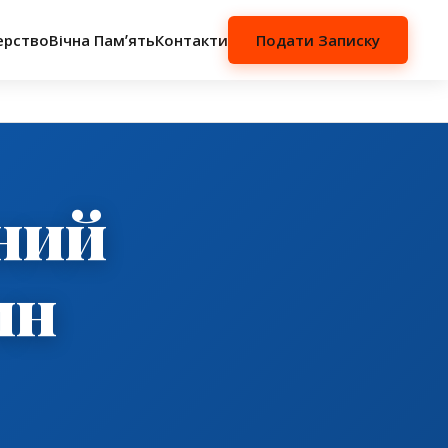
ерство
Вічна Памʼять
Контакти
Подати Записку
ний
ин