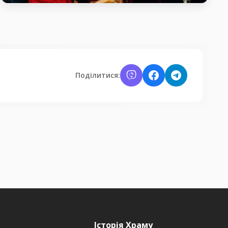
Святий благовірний князь Костянтин
Острозький
день пам’яті Святий благовірний князь Костянтин
Острозький
Поділитися:
Історія Храму