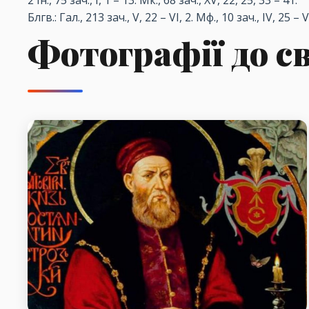
2 Ін., 75 зач., I, 1 – 13. Мк., 68 зач., XV, 22, 25, 33 – 41.
Блгв.: Гал., 213 зач., V, 22 – VI, 2. Мф., 10 зач., IV, 25 – V
Фотографії до с