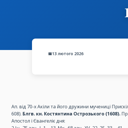
📅13 лютого 2026
Ап. від 70-х Акіли та його дружини мучениці Прискіли 
608).
Блгв. кн. Костянтина Острозького (1608).
Прп
Апостол і Євангеліє дня: