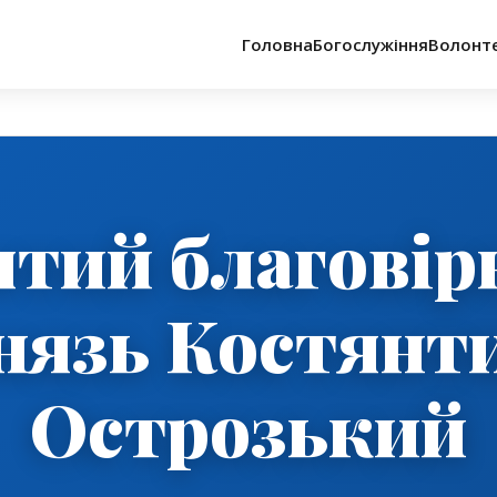
Головна
Богослужіння
Волонт
ятий благовір
нязь Костянт
Острозький