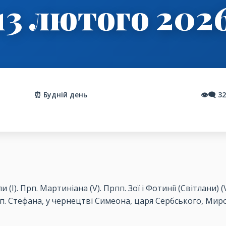
13 лютого 202
⏰ Будній день
👁️‍🗨️
32
(І). Прп. Мартиніана (V). Прпп. Зої і Фотинії (Світлани) (
. Стефана, у чернецтві Симеона, царя Сербського, Миро