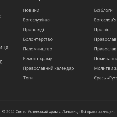
Новини
Всі блоги
.
Богослужіння
Богослов'я
Проповіді
Про піст
Волонтерство
Православн
ВИЦЯ
Паломництво
Православ
Ремонт храму
Поминання
КБ
Православний календар
Молитви з
Теги
Єресь «Рус
© 2025 Свято Успенський храм с. Линовиця Всі права захищені.