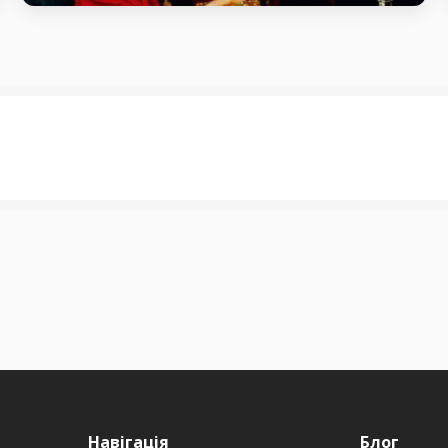
Святий благовірний князь Костянтин
Острозький
день пам’яті Святий благовірний князь Костянтин
Острозький
Навігація
Блог