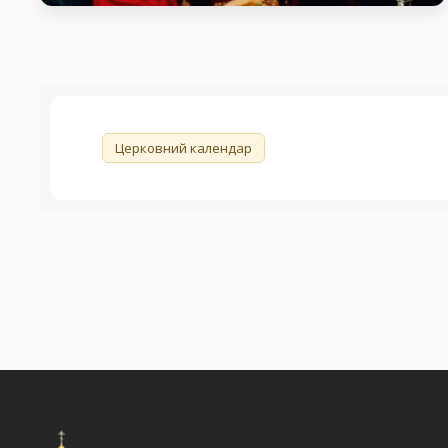
Святий благовірний князь Костянтин
Острозький
день пам’яті Святий благовірний князь Костянтин
Острозький
🏷️
Церковний календар