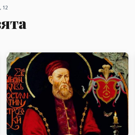
, 12
вята