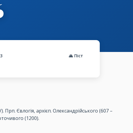
6
3
🙏 Піст
V). Прп. Євлогія, архієп. Олександрійського (607 –
точивого (1200).