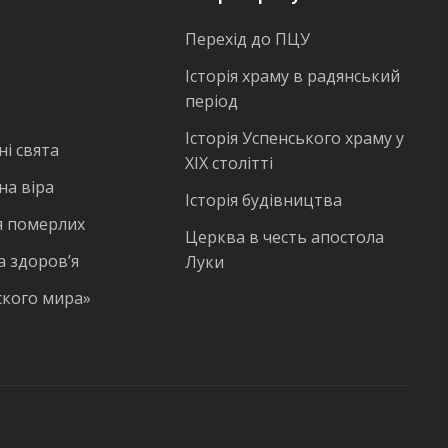
Перехід до ПЦУ
Історія храму в радянський
період
Історія Успенського храму у
і свята
ХІХ столітті
на віра
Історія будівництва
 померлих
Церква в честь апостола
а здоров’я
Луки
ского мира»