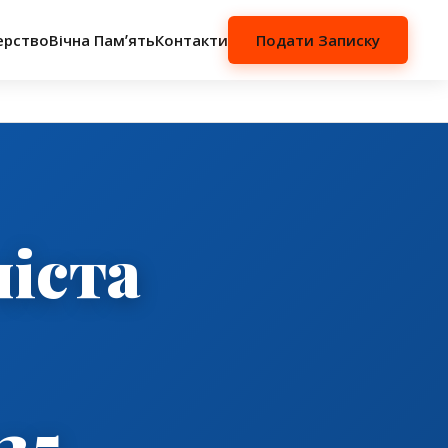
ерство
Вічна Памʼять
Контакти
Подати Записку
ліста
25