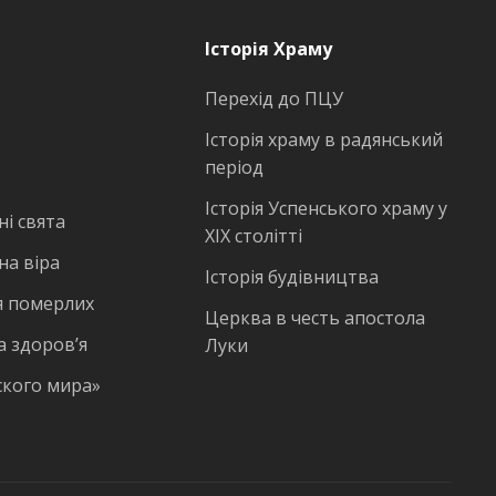
Історія Храму
Перехід до ПЦУ
Історія храму в радянський
період
Історія Успенського храму у
і свята
ХІХ столітті
на віра
Історія будівництва
 померлих
Церква в честь апостола
а здоров’я
Луки
ского мира»