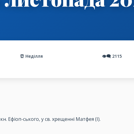
⏰ Неділля
👁️‍🗨️
2115
,
кн
. Ефіоп-
ського
, у
св
. хрещенні Матфея (І).