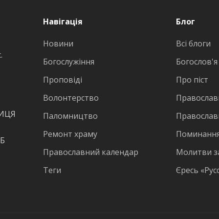
Навігація
Блог
Новини
Всі блоги
.
Богослужіння
Богослов'я
Проповіді
Про піст
Волонтерство
Православн
ВИЦЯ
Паломництво
Православ
Ремонт храму
Поминання
КБ
Православний календар
Молитви з
Теги
Єресь «Рус