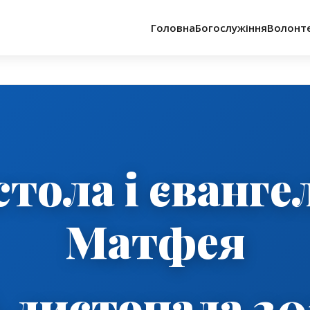
Головна
Богослужіння
Волонт
тола і єванге
Матфея
6 листопада 20