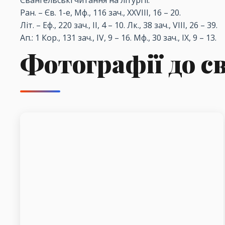
Євангельські
читання
на
літургії
:
Ран.
–
Єв. 1-е, Мф., 116
зач
., XXVIII, 16
– 20.
Літ.
–
Еф., 220
зач
., II, 4
– 10.
Лк
., 38
зач
., VIII, 26
– 39.
Ап.: 1 Кор., 131
зач
., IV, 9
– 16.
Мф., 30
зач
., IX, 9
– 13.
Фотографії до с