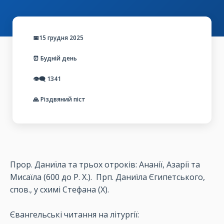
📅15 грудня 2025
⏰ Будній день
👁️‍🗨️
1341
🙏 Різдвяний піст
Прор. Даниїла та трьох отроків: Ананії, Азарії та
Мисаїла (600 до Р. Х.).
Прп. Даниїла Єгипетського,
спов., у схимі Стефана (Х).
Євангельські читання на літургії: