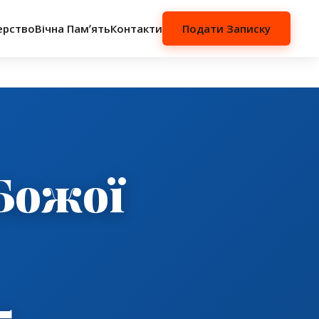
ерство
Вічна Памʼять
Контакти
Подати Записку
Божої
5