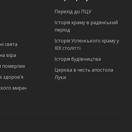
Перехід до ПЦУ
Історія храму в радянський
період
Історія Успенського храму у
і свята
ХІХ столітті
на віра
Історія будівництва
 померлих
Церква в честь апостола
а здоров’я
Луки
ского мира»