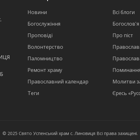
Новини
Всі блоги
.
Богослужіння
Богослов'я
Проповіді
Про піст
Волонтерство
Православн
ВИЦЯ
Паломництво
Православ
Ремонт храму
Поминання
КБ
Православний календар
Молитви з
Теги
Єресь «Рус
© 2025 Свято Успенський храм с. Линовиця Всі права захищені.