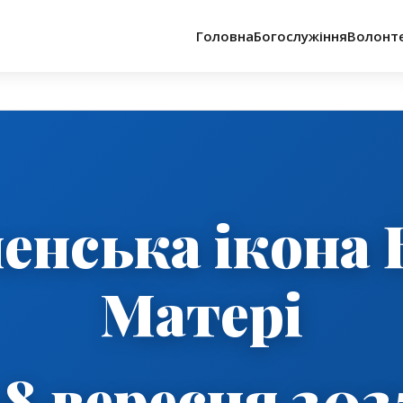
Головна
Богослужіння
Волонт
енська ікона 
Матері
18 вересня 202