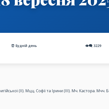
⏰ Будній день
👁️‍🗨️
3229
гійської (ІІ). Мцц. Софії та Ірини (ІІІ). Мч. Кастора. Мчч.