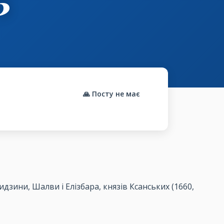
🙏 Посту не має
 Бидзини, Шалви і Елізбара, князів Ксанських (1660,