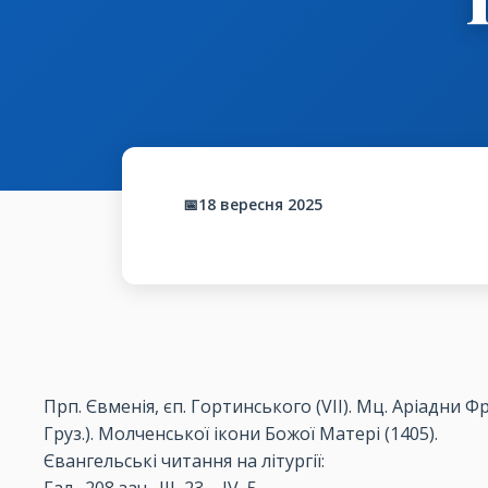
📅18 вересня 2025
Прп. Євменія, єп. Гортинського (VІІ). Мц. Аріадни Фри
Груз.). Молченської ікони Божої Матері (1405).
Євангельські читання на літургії: