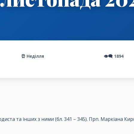
⏰ Неділля
👁️‍🗨️
1894
одиста
та
інших
з
ними
(
бл
. 341 – 345).
Прп
.
Маркіана
Кир