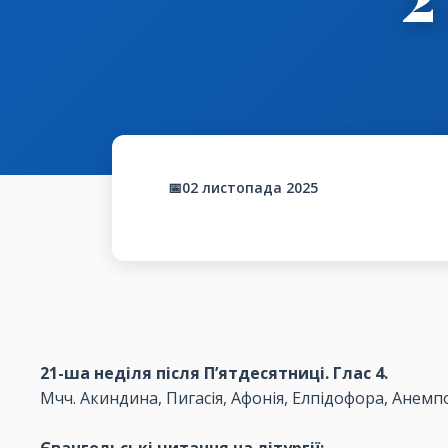
📅02 листопада 2025
21-ша
неділя
після
П’ятдесятниці
.
Глас
4.
Мчч
.
Акиндина
,
Пигасія
,
Афонія
,
Елпідофора
,
Анемп