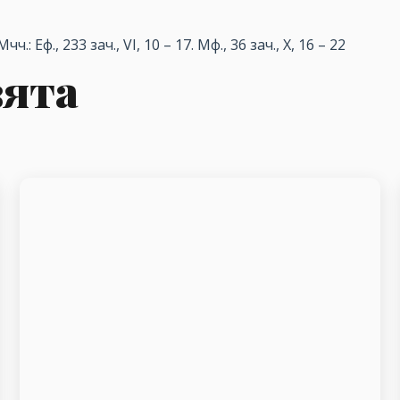
Мчч
.:
Еф
., 233
зач
., VI, 10 – 17.
Мф
., 36
зач
., X, 16 – 22
вята