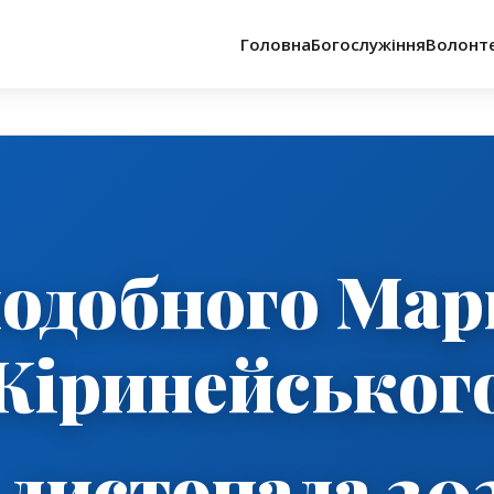
Головна
Богослужіння
Волонт
одобного Мар
Кіринейськог
 листопада 20