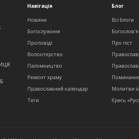
Навігація
Блог
Новини
Всі блоги
.
Богослужіння
Богослов'я
Проповіді
Про піст
Волонтерство
Православн
ВИЦЯ
Паломництво
Православ
Ремонт храму
Поминання
КБ
Православний календар
Молитви з
Теги
Єресь «Рус