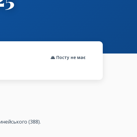
🙏 Посту не має
инейського
(388).