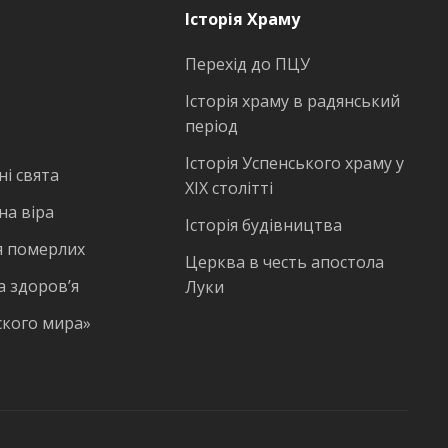
Історія Храму
Перехід до ПЦУ
Історія храму в радянський
період
Історія Успенського храму у
і свята
ХІХ столітті
на віра
Історія будівництва
 померлих
Церква в честь апостола
а здоров’я
Луки
ского мира»