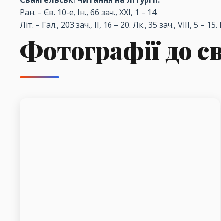
Євангельські
читання
на
літургії
:
Ран
. –
Єв
. 10-е,
Ін
., 66
зач
., XXI, 1 – 14.
Літ
. –
Гал
., 203
зач
., II, 16 – 20.
Лк
., 35
зач
., VIII, 5 – 15.
Фотографії до с