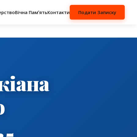
ерство
Вічна Памʼять
Контакти
Подати Записку
кіана
о
25