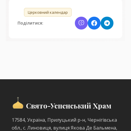
🏷️
Церковний календар
Поділитися:
Свято-Успенський Храм
17584, Україна, Прилуцький р-н, Чернігівська
обл., с. Линовиця, вулиця Якова Де Бальмена,