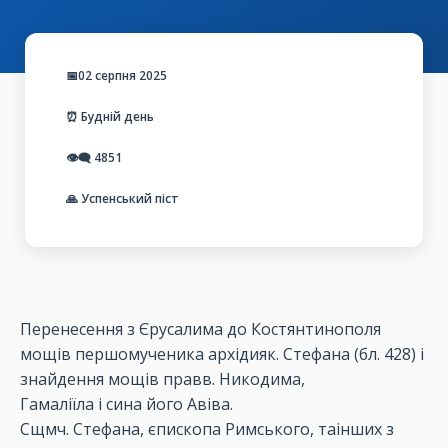
📅02 серпня 2025
⏰ Будній день
👁️‍🗨️
4851
🙏 Успенський піст
Перенесення з Єрусалима до Костянтинополя
мощів першомученика архідияк. Стефана (бл. 428) і
знайдення мощів правв. Никодима,
Гамаліїла і сина його Авіва.
Сщмч. Стефана, єпископа Римського, таінших з