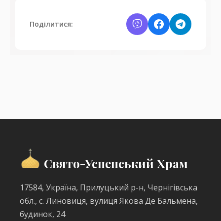
Поділитися:
Свято-Успенський Храм
17584, Україна, Прилуцький р-н, Чернігівська
обл., с. Линовиця, вулиця Якова Де Бальмена,
будинок, 24