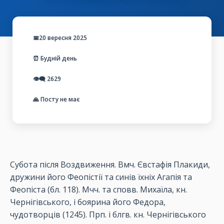
📅20 вересня 2025
⏰ Будній день
👁️‍🗨️
2629
🙏 Посту не має
Субота після Воздвиження. Вмч. Євстафія Плакиди,
дружини його Феопістії та синів їхніх Агапія та
Феопіста (бл. 118). Мчч. та сповв. Михаїла, кн.
Чернігівського, і боярина його Федора,
чудотворців (1245). Прп. і блгв. кн. Чернігівського