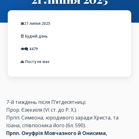
📅21 липня 2025
⏰ Будній день
👁️‍🗨️
4479
🙏 Посту не має
7-й тиждень після П’ятдесятниці.
Прор. Єзекиїля (VІ ст. до Р. Х.).
Прпп. Симеона, юродивого заради Христа, та
Іоана, співпосника його (бл. 590).
Прпп. Онуфрія Мовчазного й Онисима,