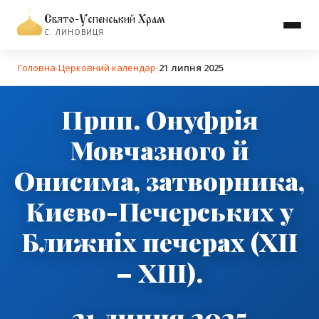
Свято-Успенський Храм
С. ЛИНОВИЦЯ
Головна
›
Церковний календар
›
21 липня 2025
Прпп. Онуфрія
Мовчазного й
Онисима, затворника,
Києво-Печерських у
Ближніх печерах (ХІІ
– ХІІІ).
21 липня 2025