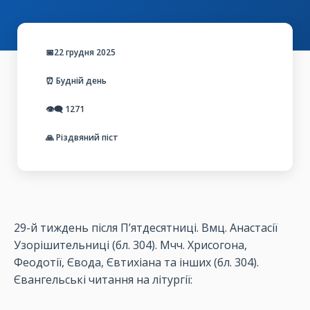
📅22 грудня 2025
⏰ Будній день
👁️‍🗨️
1271
🙏 Різдвяний піст
29-й тиждень після П’ятдесятниці. Вмц. Анастасії
Узорішительниці (бл. 304). Мчч. Хрисогона,
Феодотії, Євода, Євтихіана та інших (бл. 304).
Євангельські читання на літургії: