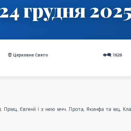
24 грудня 202
⏰ Церковне Свято
👁️‍🗨️
1626
. Прмц. Євгенії і з нею мчч. Прота, Якинфа та мц. Клавд