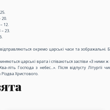
 25.
– 20.
 – 12.
3 – 23.
6.
 відправляються окремо царські часи та зображальні. Бл
ідчиняються царські врата і співаються заспіви «З ними ж
а-літь Господа з небес…». Після відпусту Літургії ч
 Різдва Христового.
вята