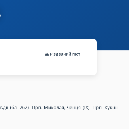
5
🙏 Різдвяний піст
ії (бл. 262). Прп. Миколая, ченця (ІХ). Прп. Кукші