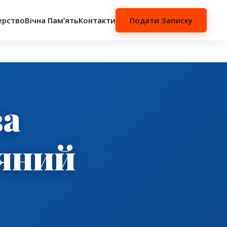
ерство
Вічна Памʼять
Контакти
Подати Записку
ва
вяний