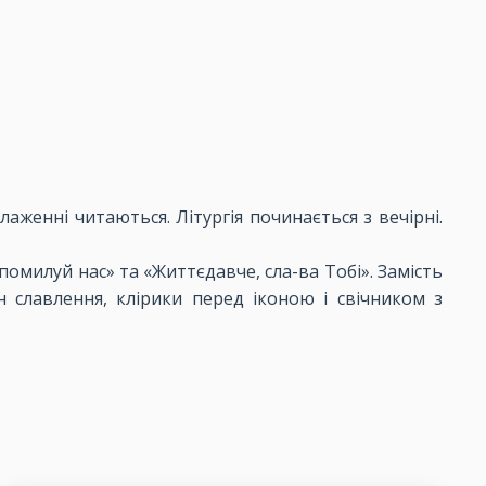
аженні читаються. Літургія починається з вечірні.
 помилуй нас» та «Життєдавче, сла-ва Тобі». Замість
ин славлення, клірики перед іконою і свічником з