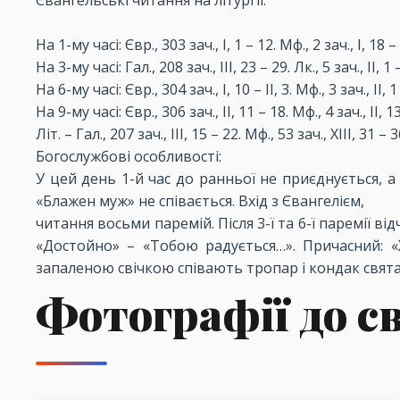
Євангельські читання на літургії:
На 1-му часі: Євр., 303 зач., I, 1 – 12. Мф., 2 зач., I, 18 –
На 3-му часі: Гал., 208 зач., III, 23 – 29. Лк., 5 зач., II, 1 
На 6-му часі: Євр., 304 зач., I, 10 – II, 3. Мф., 3 зач., II, 1
На 9-му часі: Євр., 306 зач., II, 11 – 18. Мф., 4 зач., II, 1
Літ. – Гал., 207 зач., III, 15 – 22. Мф., 53 зач., XIII, 31 – 3
Богослужбові особливості:
У цей день 1-й час до ранньої не приєднується, а
«Блажен муж» не співається. Вхід з Євангелієм,
читання восьми паремій. Після 3-ї та 6-ї паремії в
«Достойно» – «Тобою радується…». Причасний: «Хв
запаленою свічкою співають тропар і кондак свята
Фотографії до с