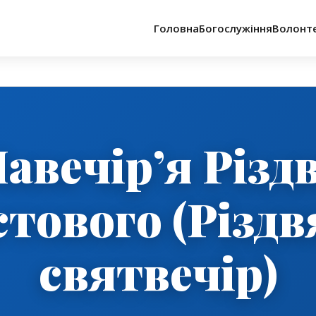
Головна
Богослужіння
Волонт
авечір’я Різд
тового (Різд
святвечір)