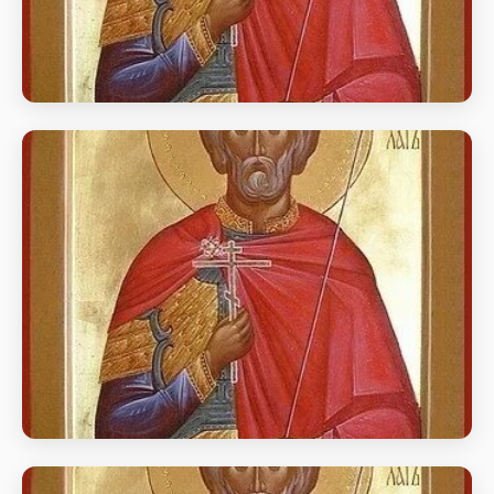
Мчч. Сави Стратилата і з ним 70-х
воїнів
день пам’яті Мчч. Сави Стратилата і з ним 70-х
воїнів (272).
Мчч. Сави Стратилата і з ним 70-х