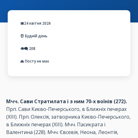
📅24 квітня 2026
⏰ Будній день
👁️‍🗨️
208
🙏 Посту не має
Мчч. Сави Стратилата і з ним 70-х воїнів (272).
Прп. Сави Києво-Печерського, в Ближніх печерах
(ХІІІ). Прп. Олексія, затворника Києво-Печерського,
в Ближніх печерах (ХІІІ). Мчч. Пасикрата і
Валентина (228). Мчч. Євсевія, Неона, Леонтія,