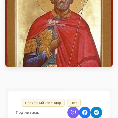
воїнів
день пам’яті Мчч. Сави Стратилата і з ним 70-х
воїнів (272).
Мчч. Сави Стратилата і з ним 70-х
воїнів
день пам’яті Мчч. Сави Стратилата і з ним 70-х
воїнів (272).
🏷️
Церковний календар
Піст
Поділитися: