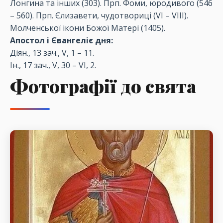
Лонгина та інших (303). Прп. Фоми, юродивого (546
– 560). Прп. Єлизавети, чудотвориці (VІ – VІІІ).
Молченської ікони Божої Матері (1405).
Апостол і Євангеліє дня:
Діян., 13 зач., V, 1 – 11.
Ін., 17 зач., V, 30 – VI, 2.
Фотографії до свята