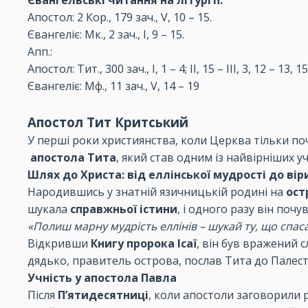
Євангельські читання на літургії:
Апостол: 2 Кор., 179 зач., V, 10 – 15.
Євангеліє: Мк., 2 зач., I, 9 – 15.
Апп.:
Апостол: Тит., 300 зач., I, 1 – 4; II, 15 – III, 3, 12 – 13, 15
Євангеліє: Мф., 11 зач., V, 14 – 19
Апостол Тит Критський
У перші роки християнства, коли Церква тільки п
апостола Тита
, який став одним із найвірніших 
Шлях до Христа: від еллінської мудрості до вір
Народившись у знатній язичницькій родині на
ост
шукала
справжньої істини
, і одного разу він почув 
«Полиш марну мудрість еллінів – шукай ту, що спас
Відкривши
Книгу пророка Ісаї
, він був вражений 
дядько, правитель острова, послав Тита до Палест
Учність у апостола Павла
Після
П’ятидесятниці
, коли апостоли заговорили р