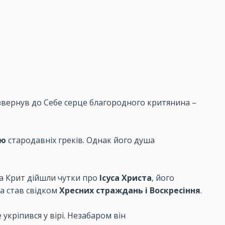
звернув до Себе серце благородного критянина –
ію
стародавніх греків. Однак його душа
 на Крит дійшли чутки про
Ісуса Христа
, його
та став свідком
Хресних страждань і Воскресіння
.
укріпився у вірі. Незабаром він