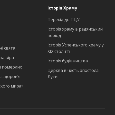
Історія Храму
Перехід до ПЦУ
Історія храму в радянський
період
Історія Успенського храму у
і свята
ХІХ столітті
на віра
Історія будівництва
 померлих
Церква в честь апостола
а здоров’я
Луки
ского мира»