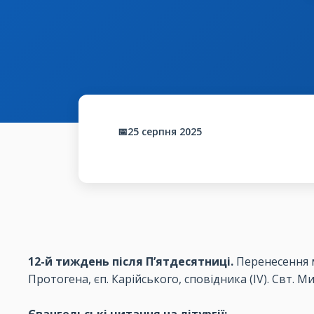
📅25 серпня 2025
12-й тиждень після П’ятдесятниці.
Перенесення мо
Протогена, єп. Карійського, сповідника (ІV). Свт. М