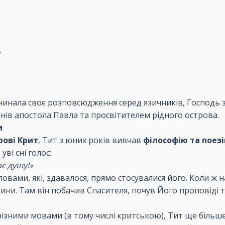
.
очинала своє розповсюдження серед язичників, Господь 
учнів апостола Павла та просвітителем рідного острова.
и
рові Крит
, Тит з юних років вивчав
філософію та поез
уві сні голос:
ає душу!»
словами, які, здавалося, прямо стосувалися його. Коли ж
ини. Там він побачив Спасителя, почув Його проповіді 
ізними мовами (в тому числі критською), Тит ще більше 