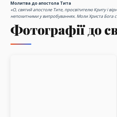
Молитва до апостола Тита
«О, святий апостоле Тите, просвітителю Криту і в
непохитними у випробуваннях. Моли Христа Бога сп
Фотографії до с