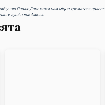
ірний учню Павла! Допоможи нам міцно триматися правосл
асти душі наші! Амінь».
вята