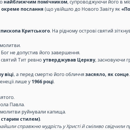
го
найближчим помічником
, супроводжуючи його в мі
о окреме послання
(що увійшло до Нового Завіту як
«По
єпископа Критського
. На рідному острові святий зіткну
 молитви.
 Бог не допустив його завершення.
 і святий Тит ревно
утверджував Церкву
, засновуючи 
у віці
, а перед смертю його обличчя
засяяло, як сонце
Венеції лише у
1966 році
.
вятого.
тола Павла.
 молитви руйнували капища.
а старим стилем)
.
знайшли справжню мудрість у Христі й сміливо свідчили п