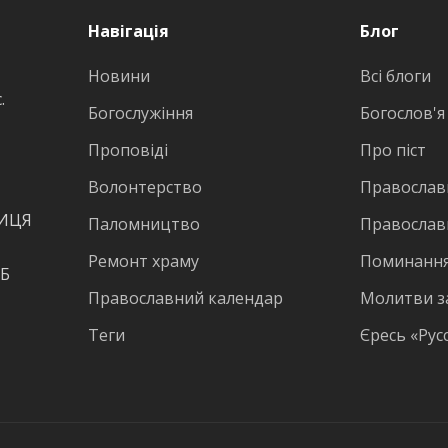
Навігація
Блог
Новини
Всі блоги
.
Богослужіння
Богослов'я
Проповіді
Про піст
Волонтерство
Православн
ВИЦЯ
Паломництво
Православ
Ремонт храму
Поминання
КБ
Православний календар
Молитви з
Теги
Єресь «Рус