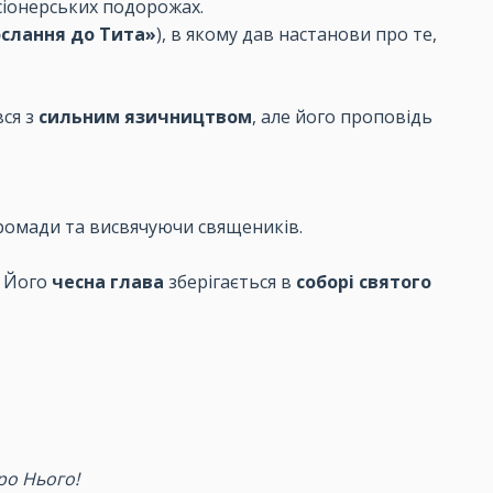
сіонерських подорожах.
слання до Тита»
), в якому дав настанови про те,
вся з
сильним язичництвом
, але його проповідь
громади та висвячуючи священиків.
. Його
чесна глава
зберігається в
соборі святого
ро Нього!