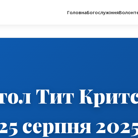
Головна
Богослужіння
Волонт
тол Тит Крит
25 серпня 202