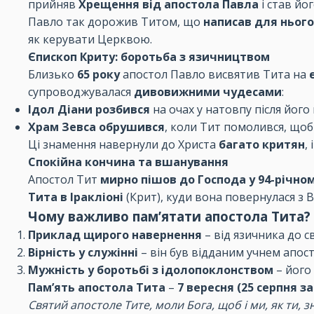
прийняв
Хрещення від апостола Павла
і став йо
Павло так дорожив Титом, що
написав для ньог
як керувати Церквою.
Єпископ Криту: боротьба з язичництвом
Близько
65 року
апостол Павло висвятив Тита на
супроводжувалася
дивовижними чудесами
:
Ідол Діани розбився
на очах у натовпу після його
Храм Зевса обрушився
, коли Тит помолився, щоб
Ці знамення навернули до Христа
багато критян
,
Спокійна кончина та вшанування
Апостол Тит
мирно пішов до Господа у 94-річном
Тита в Іракліоні
(Крит), куди вона повернулася з 
Чому важливо пам’ятати апостола Тита?
Приклад щирого навернення
– від язичника до с
Вірність у служінні
– він був відданим учнем апос
Мужність у боротьбі з ідолопоклонством
– його
Пам’ять апостола Тита
–
7 вересня (25 серпня з
Святий апостоле Тите, моли Бога, щоб і ми, як ти, 