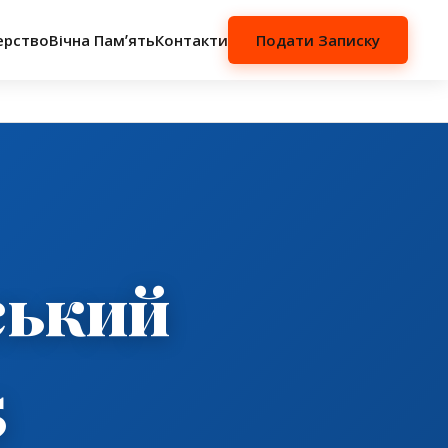
ерство
Вічна Памʼять
Контакти
Подати Записку
ський
5