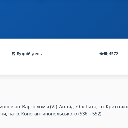
⏰ Будній день
👁️‍🗨️
4572
щів ап. Варфоломія (VІ). Ап. від 70-х Тита, єп. Критського 
ини, патр. Константинопольського (536 – 552).