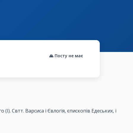
🙏 Посту не має
(І). Свтт. Варсиса і Євлогія, єпископів Едеських, і